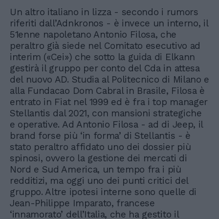
Un altro italiano in lizza - secondo i rumors
riferiti dall’Adnkronos - è invece un interno, il
51enne napoletano Antonio Filosa, che
peraltro già siede nel Comitato esecutivo ad
interim («Cei») che sotto la guida di Elkann
gestirà il gruppo per conto del Cda in attesa
del nuovo AD. Studia al Politecnico di Milano e
alla Fundacao Dom Cabral in Brasile, Filosa è
entrato in Fiat nel 1999 ed è fra i top manager
Stellantis dal 2021, con mansioni strategiche
e operative. Ad Antonio Filosa - ad di Jeep, il
brand forse più ‘in forma’ di Stellantis - è
stato peraltro affidato uno dei dossier più
spinosi, ovvero la gestione dei mercati di
Nord e Sud America, un tempo fra i più
redditizi, ma oggi uno dei punti critici del
gruppo. Altre ipotesi interne sono quelle di
Jean-Philippe Imparato, francese
‘innamorato’ dell’Italia, che ha gestito il