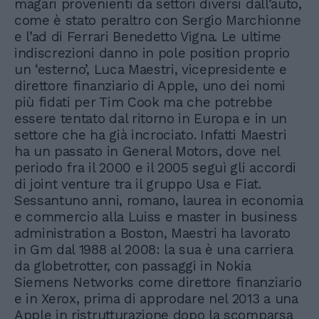
magari provenienti da settori diversi dall’auto,
come è stato peraltro con Sergio Marchionne
e l’ad di Ferrari Benedetto Vigna. Le ultime
indiscrezioni danno in pole position proprio
un ‘esterno’, Luca Maestri, vicepresidente e
direttore finanziario di Apple, uno dei nomi
più fidati per Tim Cook ma che potrebbe
essere tentato dal ritorno in Europa e in un
settore che ha già incrociato. Infatti Maestri
ha un passato in General Motors, dove nel
periodo fra il 2000 e il 2005 seguì gli accordi
di joint venture tra il gruppo Usa e Fiat.
Sessantuno anni, romano, laurea in economia
e commercio alla Luiss e master in business
administration a Boston, Maestri ha lavorato
in Gm dal 1988 al 2008: la sua è una carriera
da globetrotter, con passaggi in Nokia
Siemens Networks come direttore finanziario
e in Xerox, prima di approdare nel 2013 a una
Apple in ristrutturazione dopo la scomparsa