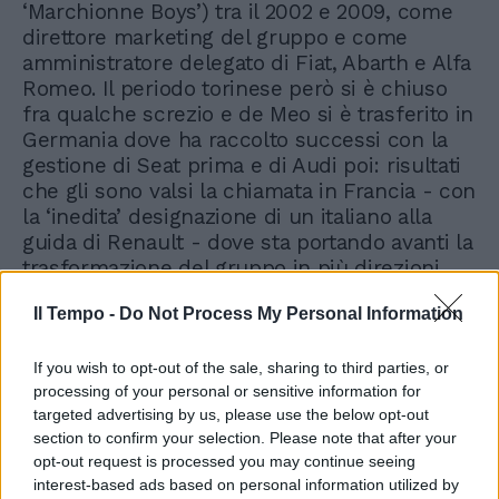
‘Marchionne Boys’) tra il 2002 e 2009, come
direttore marketing del gruppo e come
amministratore delegato di Fiat, Abarth e Alfa
Romeo. Il periodo torinese però si è chiuso
fra qualche screzio e de Meo si è trasferito in
Germania dove ha raccolto successi con la
gestione di Seat prima e di Audi poi: risultati
che gli sono valsi la chiamata in Francia - con
la ‘inedita’ designazione di un italiano alla
guida di Renault - dove sta portando avanti la
trasformazione del gruppo in più direzioni,
non senza qualche intoppo legato anche qui
Il Tempo -
Do Not Process My Personal Information
all’elettrico. Ma più che sul valore di De Meo,
che continua a smentire l’ipotesi, il nodo in
questo caso sarebbe sulla possibile fusione
If you wish to opt-out of the sale, sharing to third parties, or
processing of your personal or sensitive information for
fra Renault e Stellantis, che darebbe vita a un
targeted advertising by us, please use the below opt-out
gruppo molto più forte, ma con tante
section to confirm your selection. Please note that after your
sovrapposizioni sui mercati e con una
opt-out request is processed you may continue seeing
presenza francese a questo punto davvero
interest-based ads based on personal information utilized by
‘dominante’.