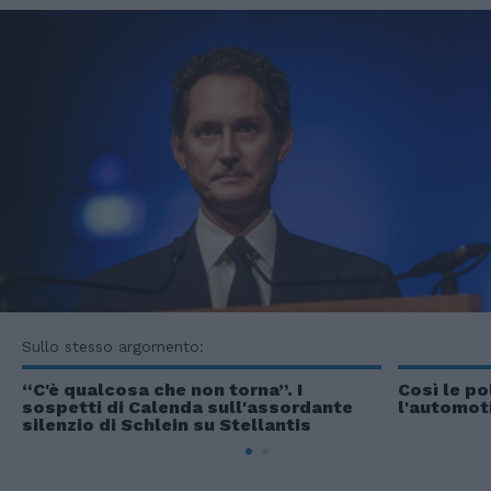
Sullo stesso argomento:
“C'è qualcosa che non torna”. I
Così le po
sospetti di Calenda sull'assordante
l'automoti
silenzio di Schlein su Stellantis