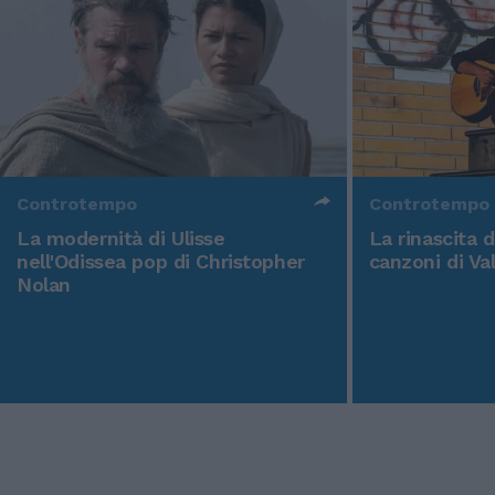
Controtempo
Controtempo
La modernità di Ulisse
La rinascita 
nell'Odissea pop di Christopher
canzoni di Va
Nolan