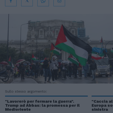
Sullo stesso argomento:
"Lavorerò per fermare la guerra".
"Caccia a
Trump ad Abbas: la promessa per il
Europa so
Medioriente
sinistra