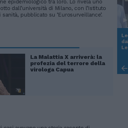
me epidemiologico tra loro. Lo rivela uno
tto dall’università di Milano, con l’Istituto
 sanità, pubblicato su ‘Eurosurveillance’.
Le
da
Rudy Giuliani a Come States?
Le
Trump, Meloni e la strategia
La Malattia X arriverà: la
americana
profezia del terrore della
virologa Capua
i casi avevano una storia recente di