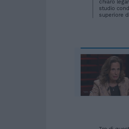
chiaro lega
studio condo
superiore di
Tre di quest