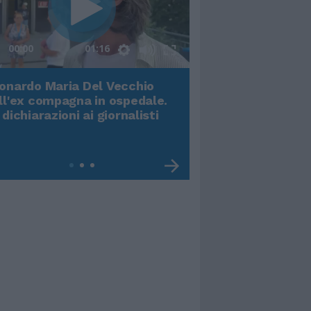
00:00
01:16
onardo Maria Del Vecchio
Terremoto, viene g
ll'ex compagna in ospedale.
video impressiona
 dichiarazioni ai giornalisti