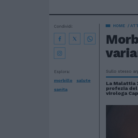
HOME
AT
Condividi:
Morbi
varia
Sullo stesso a
Esplora:
morbillo
salute
La Malattia X
profezia del
sanita
virologa Ca