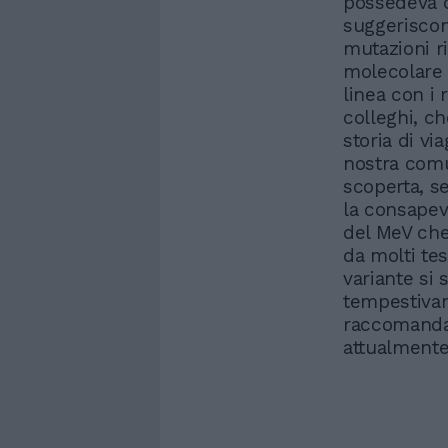
possedeva qu
suggeriscon
mutazioni ri
molecolare s
linea con i 
colleghi, c
storia di via
nostra com
scoperta, 
la consapev
del MeV che 
da molti te
variante si
tempestivam
raccomandan
attualmente 