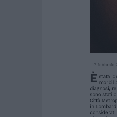
17 febbraio
È
stata id
morbill
diagnosi, r
sono stati 
Città Metrop
in Lombardi
considerati