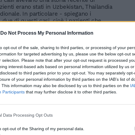
azienti erano stati in Uzbekistan, Thailandia
idionale. In particolare - spiegano i
- due di questi casi, cioè i pazienti che
giato nel Sud Italia e in Thailandia, erano
-
Do Not Process My Personal Information
eppi di MeV caratterizzati da tre mutazioni
ente descritte da ricercatori svizzeri,
da Francisco José Pérez-Rodríguez, in uno
to opt-out of the sale, sharing to third parties, or processing of your per
formation for targeted advertising by us, please use the below opt-out s
licato anch’esso su ‘Eurosurveillance’, nel
r selection. Please note that after your opt-out request is processed y
1 febbraio. Proprio questo studio aveva
eing interest-based ads based on personal information utilized by us or
nteresse dell’equipe dell’Università di Milano
disclosed to third parties prior to your opt-out. You may separately opt-
imento di malattie infettive dell’Iss, che ha
losure of your personal information by third parties on the IAB’s list of
to la caccia alle stesse mutazioni.
. This information may also be disclosed by us to third parties on the
IA
anche in Italia, in una zona densamente
Participants
that may further disclose it to other third parties.
 confine proprio con la Svizzera. Le
 sono verificate, spiegano i ricercatori
 una particolare porzione della
l Data Processing Opt Outs
na, che è il bersaglio dei test rapidi
 utilizzati dai laboratori di sorveglianza.
o opt-out of the Sharing of my personal data.