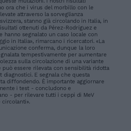
este mutazioni. I nostri risultati
o ora che i virus del morbillo con le
levate attraverso la sorveglianza
vizzera, stanno già circolando in Italia, in
risultati ottenuti da Pérez-Rodríguez e
he hanno segnalato un caso locale con
ggio in Italia», rimarcano i ricercatori. «La
unicazione conferma, dunque la loro
segnalata tempestivamente per aumentare
olezza sulla circolazione di una variante
può essere rilevata con sensibilità ridotta
st diagnostici. E segnala che questa
 sta diffondendo. È importante aggiornare
ente i test - concludono e
o - per rilevare tutti i ceppi di MeV
circolanti».