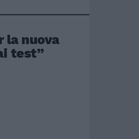
r la nuova
ai test”