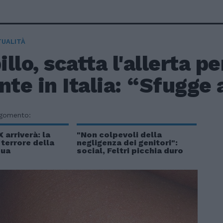
TUALITÀ
llo, scatta l'allerta pe
nte in Italia: “Sfugge 
rgomento:
 arriverà: la
"Non colpevoli della
 terrore della
negligenza dei genitori":
pua
social, Feltri picchia duro