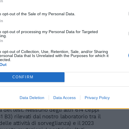
In
o opt-out of the Sale of my Personal Data.
In
"Non colpevoli della
to opt-out of processing my Personal Data for Targeted
ing.
negligenza dei genitori":
In
social, Feltri picchia duro
o opt-out of Collection, Use, Retention, Sale, and/or Sharing
ersonal Data that Is Unrelated with the Purposes for which it
lected.
Out
CONFIRM
Data Deletion
Data Access
Privacy Policy
uce - sottolineano - in una leggera perdita
tà del test. Nessuno degli altri 614 ceppi
1 B3) rilevati dal nostro laboratorio tra il
delle attività di sorveglianza) e il 2023