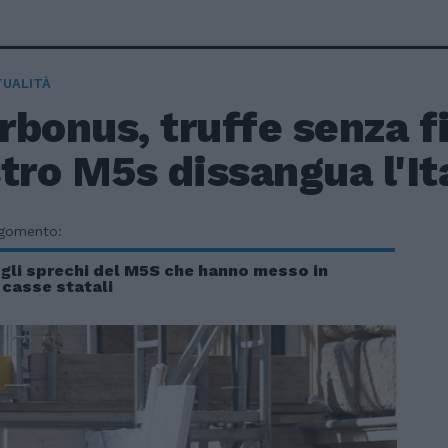
TUALITÀ
bonus, truffe senza fi
tro M5s dissangua l'It
rgomento:
 gli sprechi del M5S che hanno messo in
 casse statali