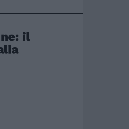
ne: il
alia