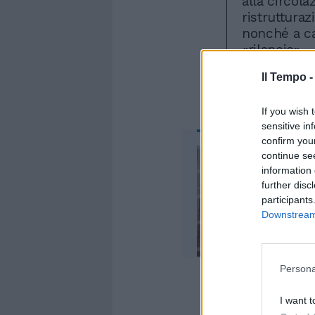
alla circolaz
ristruttura
nonché a ca
«rilancio».
Il Tempo 
If you wish 
sensitive in
confirm you
continue se
information 
further disc
participants
Downstream 
Persona
I want t
Per tornare 