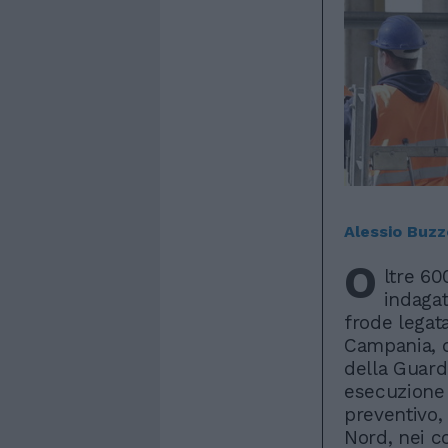
Alessio Buzze
O
ltre 60
indagat
frode legata
Campania, d
della Guard
esecuzione
preventivo,
Nord, nei co