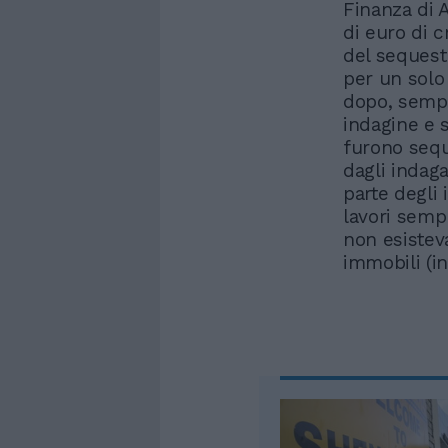
Finanza di A
di euro di c
del sequestr
per un solo
dopo, sempr
indagine e 
furono seque
dagli indaga
parte degli 
lavori semp
non esistev
immobili (i