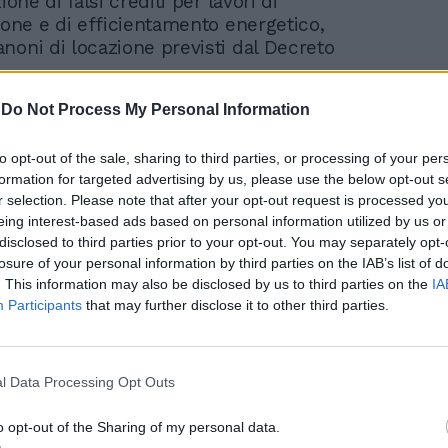
ione di falsi crediti per lavori di
zione e di efficientamento energetico,
noni di locazione previsti dal Decreto
-
Do Not Process My Personal Information
to opt-out of the sale, sharing to third parties, or processing of your per
formation for targeted advertising by us, please use the below opt-out s
r selection. Please note that after your opt-out request is processed y
Il conto choc del
eing interest-based ads based on personal information utilized by us or
Superbonus grillino: oltre
disclosed to third parties prior to your opt-out. You may separately opt-
92 miliardi a carico
losure of your personal information by third parties on the IAB’s list of
nostro
. This information may also be disclosed by us to third parties on the
IA
Participants
that may further disclose it to other third parties.
l Data Processing Opt Outs
o opt-out of the Sharing of my personal data.
all’operazione di ieri e ad alcuni particolari