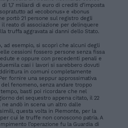
 di 1,7 miliardi di euro di crediti d’imposta
ti sopratutto ad «ecobonus» e «bonus
he portò 21 persone sul registro degli
 il reato di associazione per delinquere
alla truffa aggravata ai danni dello Stato.
, ad esempio, si scoprì che alcuni degli
delle cessioni fossero persone senza fissa
edute e oppure con precedenti penali e
uemila casi i lavori si sarebbero dovuti
addirittura in comuni completamente
. Per fornire una seppur approssimativa
 del fenomeno, senza andare troppo
 tempo, basti poi ricordare che nel
orno del sequestro appena citato, il 22
 ne andò in scena un altro dalle
imili, questa volta in Piemonte, per la
 per cui le truffe non conoscono patria. A
ompimento l’operazione fu la Guardia di