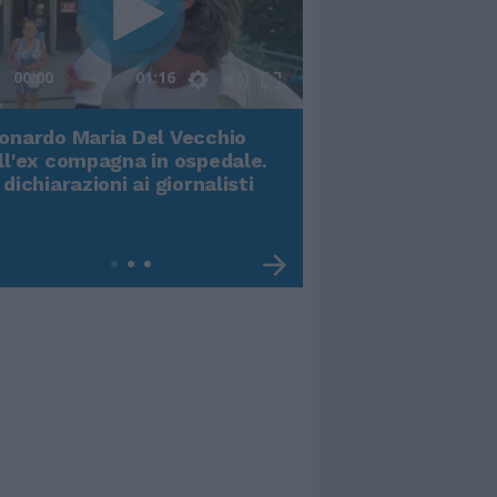
00:00
01:16
onardo Maria Del Vecchio
Terremoto, viene g
ll'ex compagna in ospedale.
video impressiona
 dichiarazioni ai giornalisti