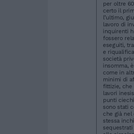
per oltre 6
certo il pr
l’ultimo, g
lavoro di in
inquirenti 
fossero rela
eseguiti, tr
e riqualific
società priv
insomma, è 
come in altr
minimi di a
fittizie, ch
lavori inesi
punti ciech
sono stati c
che già nel
stessa inch
sequestrati