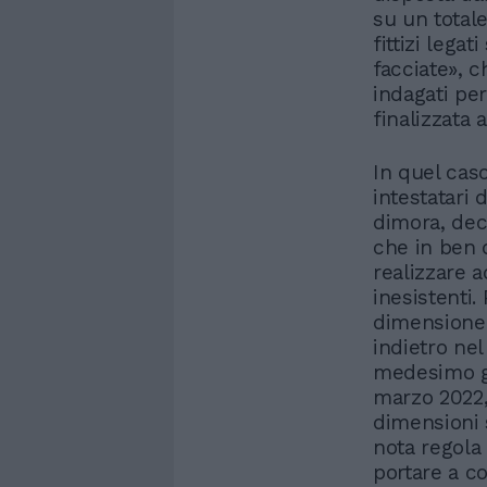
su un totale
fittizi lega
facciate», c
indagati per
finalizzata 
In quel caso
intestatari 
dimora, dec
che in ben d
realizzare 
inesistenti
dimensione
indietro nel
medesimo gi
marzo 2022,
dimensioni s
nota regola
portare a c