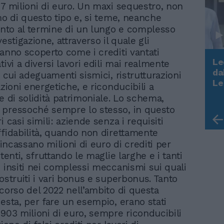
07 milioni di euro. Un maxi sequestro, non
imo di questo tipo e, si teme, neanche
iunto al termine di un lungo e complesso
vestigazione, attraverso il quale gli
hanno scoperto come i crediti vantati
Le
tivi a diversi lavori edili mai realmente
da
a cui adeguamenti sismici, ristrutturazioni
Rudy Giuliani a Come States?
Le
azioni energetiche, e riconducibili a
Trump, Meloni e la strategia
e di solidità patrimoniale. Lo schema,
americana
pressoché sempre lo stesso, in questo
i casi simili: aziende senza i requisiti
ffidabilità, quando non direttamente
e incassano milioni di euro di crediti per
stenti, sfruttando le maglie larghe e i tanti
i insiti nei complessi meccanismi sui quali
ostruiti i vari bonus e superbonus. Tanto
 corso del 2022 nell’ambito di questa
iesta, per fare un esempio, erano stati
 903 milioni di euro, sempre riconducibili