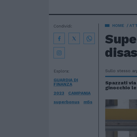
HOME
AT
Condividi:
Super
disas
Sullo stesso a
Esplora:
GUARDIA DI
Spazzati via
FINANZA
ginocchio le
2023
CAMPANIA
superbonus
m5s