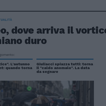
TUALITÀ
, dove arriva il vortic
hiano duro
rgomento:
tice". L'autunno
Giuliacci spiazza tutti: torna
nt: quando torna
il "caldo anomalo". La data
e
da segnare