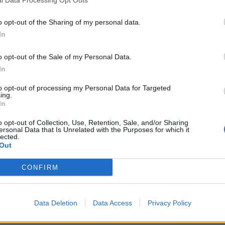
ifragi si faranno sentire soprattutto nella
o opt-out of the Sharing of my personal data.
 martedì 26 settembre quando le
In
ni interesseranno soprattutto Basilicata e
n fenomeni anche intensi sul versante
o opt-out of the Sale of my Personal Data.
saranno escluse Puglia e Sicilia. Tutto
In
erà ad allentare la presa già dalla serata di
to opt-out of processing my Personal Data for Targeted
 è da mercoledì che il vortice
ing.
 le nostre latitudini per spostarsi
In
mente verso la Grecia. Le ultime
o opt-out of Collection, Use, Retention, Sale, and/or Sharing
ni si verificheranno solo su Calabria e
ersonal Data that Is Unrelated with the Purposes for which it
otremo tranquillamente che il peggio è
lected.
Out
CONFIRM
Data Deletion
Data Access
Privacy Policy