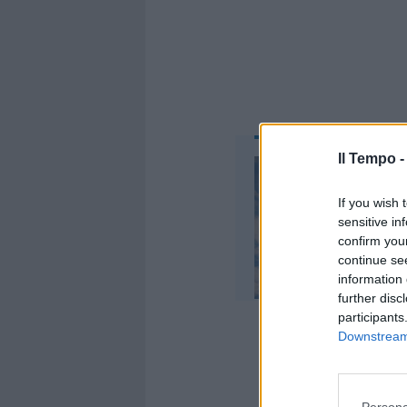
Il Tempo 
If you wish 
sensitive in
confirm you
continue se
information 
further disc
participants
Downstream 
Persona