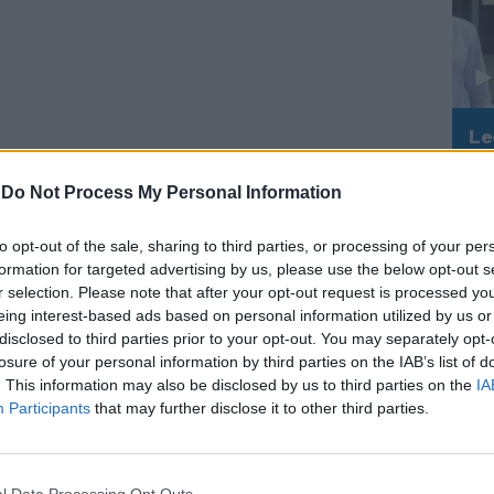
Le
da
Rudy Giuliani a Come States?
Le
-
Do Not Process My Personal Information
Trump, Meloni e la strategia
Arriva Apollo, meteo-
americana
ribaltone: quando arriva il
caldo estivo
to opt-out of the sale, sharing to third parties, or processing of your per
formation for targeted advertising by us, please use the below opt-out s
r selection. Please note that after your opt-out request is processed y
eing interest-based ads based on personal information utilized by us or
disclosed to third parties prior to your opt-out. You may separately opt-
losure of your personal information by third parties on the IAB’s list of
. This information may also be disclosed by us to third parties on the
IA
Participants
that may further disclose it to other third parties.
l Data Processing Opt Outs