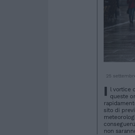
25 settembr
I
l vortice
queste or
rapidamente
sito di pre
meteorologi
conseguenze
non saranno