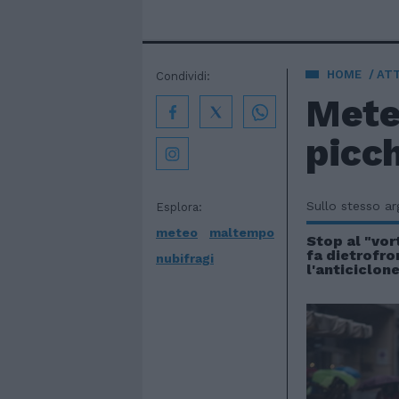
HOME
AT
Condividi:
Meteo
picc
Sullo stesso a
Esplora:
meteo
maltempo
Stop al "vor
fa dietrofro
nubifragi
l'anticiclon