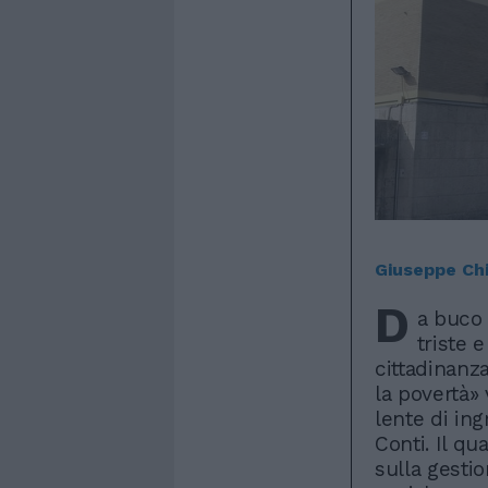
Giuseppe Ch
D
a buco 
triste 
cittadinanz
la povertà»
lente di in
Conti. Il q
sulla gestio