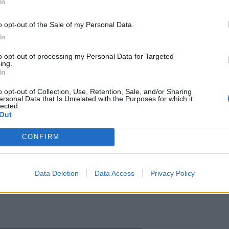
In
o opt-out of the Sale of my Personal Data.
In
egabile che c’è anche l’altro lato della
to opt-out of processing my Personal Data for Targeted
uello decisamente più fastidioso per i
ing.
In
spettosi della legge. Le toghe contabili
all’avvio della misura fino a settembre
o opt-out of Collection, Use, Retention, Sale, and/or Sharing
tate revocate 213.593 prestazioni». E non è
ersonal Data that Is Unrelated with the Purposes for which it
lected.
dato che siamo in presenza «di un trend in
Out
terminato dall’intensificarsi dei controlli
all’Istituto, anche in collaborazione con le
CONFIRM
rdine, e facilitati dalle convenzioni siglate
 soggetti coinvolti a vario titolo
one della misura».
Data Deletion
Data Access
Privacy Policy