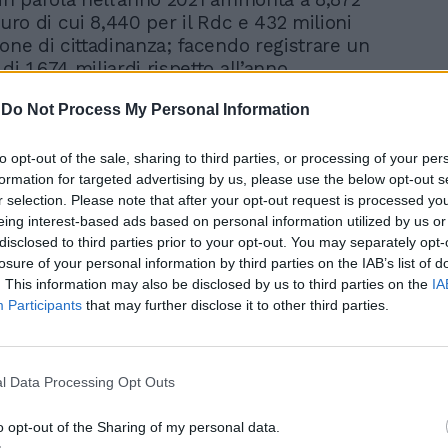
euro di cui 8,440 per il Rdc e 432 milioni
ione di cittadinanza; facendo registrare un
i 1,674 miliardi rispetto all’anno
. Somme di denaro che nei migliori dei
-
Do Not Process My Personal Information
permesso a molte persone occupabili di
 sul divano o lavorare in nero per
e proprie entrate.
to opt-out of the sale, sharing to third parties, or processing of your per
formation for targeted advertising by us, please use the below opt-out s
r selection. Please note that after your opt-out request is processed y
eing interest-based ads based on personal information utilized by us or
disclosed to third parties prior to your opt-out. You may separately opt-
losure of your personal information by third parties on the IAB’s list of
. This information may also be disclosed by us to third parties on the
IA
Video su questo argomento
Participants
that may further disclose it to other third parties.
Meloni minacciata di
morte perché offre
lavoro | GUARDA
l Data Processing Opt Outs
o opt-out of the Sharing of my personal data.