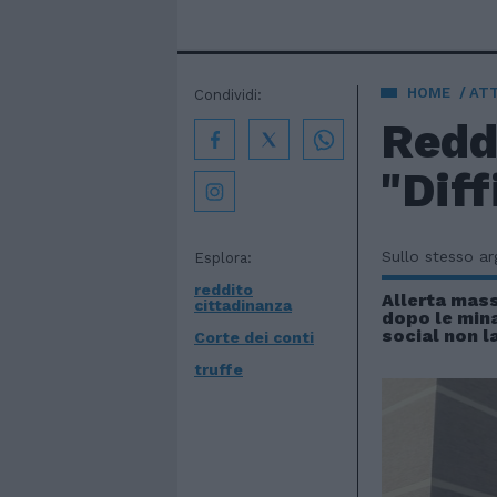
HOME
AT
Condividi:
Reddi
"Diff
Sullo stesso a
Esplora:
reddito
Allerta mas
cittadinanza
dopo le mina
social non l
Corte dei conti
truffe