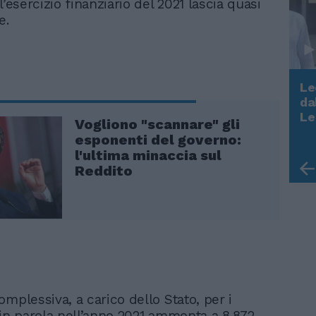
l’esercizio finanziario del 2021 lascia quasi
e.
Le
da
Rudy Giuliani a Come States?
Le
Vogliono "scannare" gli
Trump, Meloni e la strategia
esponenti del governo:
americana
l'ultima minaccia sul
Reddito
mplessiva, a carico dello Stato, per i
 in parola nell’anno 2021 ammonta a 8,872