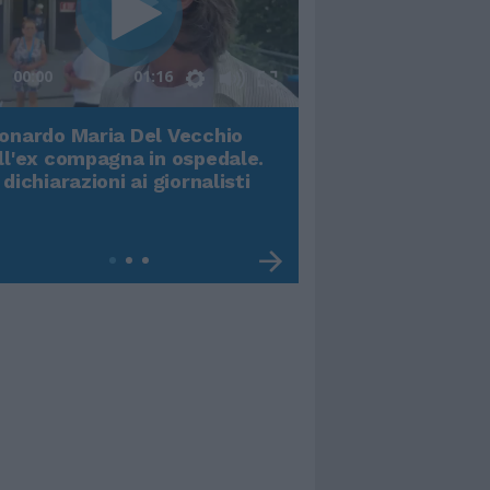
00:00
01:16
onardo Maria Del Vecchio
Terremoto, viene g
ll'ex compagna in ospedale.
video impressiona
 dichiarazioni ai giornalisti