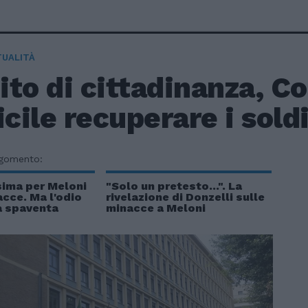
TUALITÀ
to di cittadinanza, Co
icile recuperare i soldi
rgomento:
sima per Meloni
"Solo un pretesto...". La
cce. Ma l'odio
rivelazione di Donzelli sulle
a spaventa
minacce a Meloni