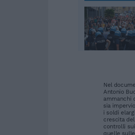
Nel documen
Antonio Bucc
ammanchi do
sia impervio
i soldi elar
crescita de
controlli su
quelle sulle