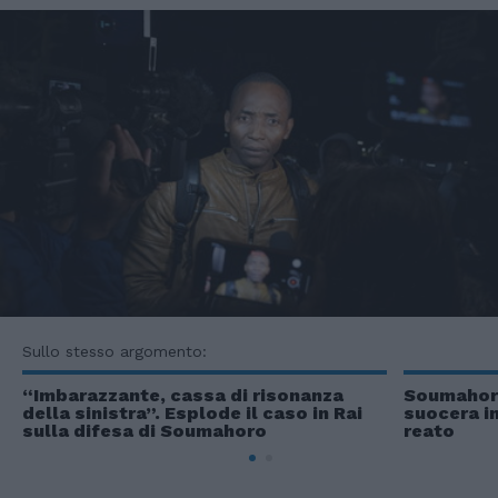
Sullo stesso argomento:
“Imbarazzante, cassa di risonanza
Soumahoro,
della sinistra”. Esplode il caso in Rai
suocera i
sulla difesa di Soumahoro
reato