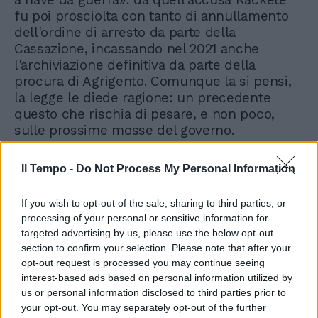
fu poi prosciolta con tanto di annullamento
dell'ordine di arresto da parte della
Cassazione, incassando nel 2021 anche
l'archiviazione definitiva da parte della
procura di Agrigento. Comunque la si pensi,
la legge le diede ragione: un precedente
questo che rischia di pesare, e non poco,
sulle prossime mosse del governo.
Il Tempo -
Do Not Process My Personal Information
If you wish to opt-out of the sale, sharing to third parties, or
processing of your personal or sensitive information for
targeted advertising by us, please use the below opt-out
section to confirm your selection. Please note that after your
opt-out request is processed you may continue seeing
interest-based ads based on personal information utilized by
us or personal information disclosed to third parties prior to
your opt-out. You may separately opt-out of the further