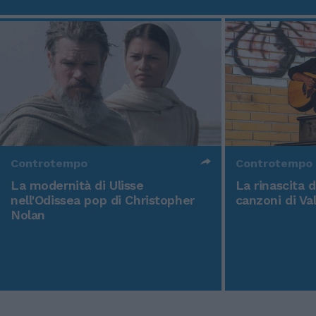
Controtempo
Controtempo
La modernità di Ulisse
La rinascita 
nell'Odissea pop di Christopher
canzoni di Va
Nolan