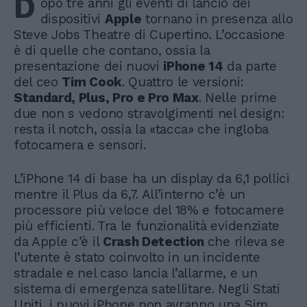
D
opo tre anni gli eventi di lancio dei
dispositivi
Apple
tornano in presenza allo
Steve Jobs Theatre di Cupertino. L’occasione
è di quelle che contano, ossia la
presentazione dei nuovi
iPhone 14
da parte
del ceo
Tim Cook
. Quattro le versioni:
Standard, Plus, Pro e Pro Max
. Nelle prime
due non s vedono stravolgimenti nel design:
resta il notch, ossia la «tacca» che ingloba
fotocamera e sensori.
L’iPhone 14 di base ha un display da 6,1 pollici
mentre il Plus da 6,7. All’interno c’è un
processore più veloce del 18% e fotocamere
più efficienti. Tra le funzionalità evidenziate
da Apple c’è il
Crash Detection
che rileva se
l’utente è stato coinvolto in un incidente
stradale e nel caso lancia l’allarme, e un
sistema di emergenza satellitare. Negli Stati
Uniti, i nuovi iPhone non avranno una Sim