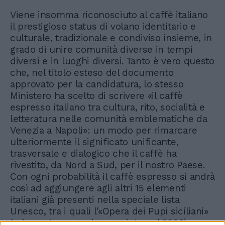
Viene insomma riconosciuto al caffè italiano
il prestigioso status di volano identitario e
culturale, tradizionale e condiviso insieme, in
grado di unire comunità diverse in tempi
diversi e in luoghi diversi. Tanto è vero questo
che, nel titolo esteso del documento
approvato per la candidatura, lo stesso
Ministero ha scelto di scrivere «il caffè
espresso italiano tra cultura, rito, socialità e
letteratura nelle comunità emblematiche da
Venezia a Napoli»: un modo per rimarcare
ulteriormente il significato unificante,
trasversale e dialogico che il caffè ha
rivestito, da Nord a Sud, per il nostro Paese.
Con ogni probabilità il caffè espresso si andrà
così ad aggiungere agli altri 15 elementi
italiani già presenti nella speciale lista
Unesco, tra i quali l'«Opera dei Pupi siciliani»
(primo ad essere riconosciuto nel 2008),