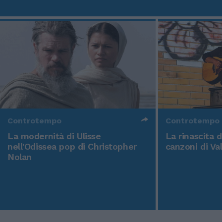
Controtempo
Controtempo
La modernità di Ulisse
La rinascita 
nell'Odissea pop di Christopher
canzoni di Va
Nolan