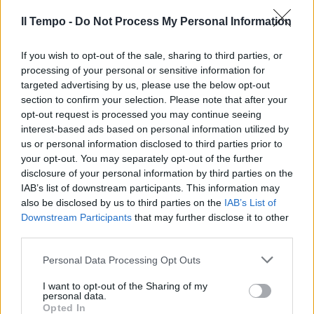
l'«Arte del pizzaiuolo napoletano», la
Il Tempo -
Do Not Process My Personal Information
«Transumanza» e le «Feste delle Grandi
Macchine a Spalla». Un'occasione in più per
If you wish to opt-out of the sale, sharing to third parties, or
ricordaci di quanta ricchezza anche
processing of your personal or sensitive information for
immateriale possieda ancora il nostro Paese,
targeted advertising by us, please use the below opt-out
nonostante tutto.
section to confirm your selection. Please note that after your
opt-out request is processed you may continue seeing
interest-based ads based on personal information utilized by
us or personal information disclosed to third parties prior to
your opt-out. You may separately opt-out of the further
disclosure of your personal information by third parties on the
IAB’s list of downstream participants. This information may
Città invase da animali
also be disclosed by us to third parties on the
IAB’s List of
infestanti. "Vi libero io da
piccioni, gabbiani, cinghiali e
Downstream Participants
that may further disclose it to other
storni"
third parties.
Personal Data Processing Opt Outs
I want to opt-out of the Sharing of my
personal data.
Opted In