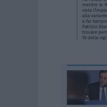
mentre le 
vista l'imp
alla variant
a far tampon
Patrizio Bi
trovare pers
19 della vig