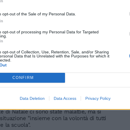
In
o opt-out of the Sale of my Personal Data.
In
to opt-out of processing my Personal Data for Targeted
ing.
lla Campania? "Sbagliata e illegittima. I
In
ici stanno trovando il modo di impugnare
a" ha detto il ministro commentando
o opt-out of Collection, Use, Retention, Sale, and/or Sharing
ersonal Data that Is Unrelated with the Purposes for which it
 sulla scuola del governatore Vincenzo De
lected.
evede lo stop alle lezioni in presenza per
Out
imaria e media fino al 29 gennaio.
CONFIRM
 Bianchi, "c'è sicuramente la possibilità"
"manchi del personale". "Noi abbiamo
lioni" per la proroga dell’organico Covid
Data Deletion
Data Access
Privacy Policy
, fa sapere il ministro, "anche in passato
e di Natale ci sono state malattie, ma si
 situazione "insieme con la volontà di tutti
e la scuola".