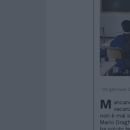
09 gennaio 
M
ancano
vacanz
non è mai s
Mario Dragh
ha voluto t