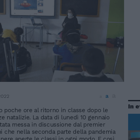
a
a
2022
a
In 
 poche ore al ritorno in classe dopo le
e natalizie. La data di lunedì 10 gennaio
tata messa in discussione dal premier
i che nella seconda parte della pandemia
enere aperte le classi in ogni modo. E così