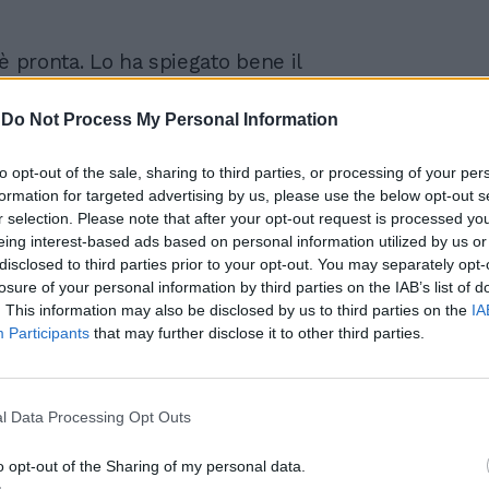
è pronta. Lo ha spiegato bene il
 Figliuolo e lo hanno spiegato bene
o che già da venerdì sono tornati a scuola.
-
Do Not Process My Personal Information
 preoccupati, come tutti, ma il governo ha
 chiare per quelle situazioni che
to opt-out of the sale, sharing to third parties, or processing of your per
nche la didattica a distanza. Ma il
formation for targeted advertising by us, please use the below opt-out s
se è che si torna a scuola" ha detto il
r selection. Please note that after your opt-out request is processed y
l’Istruzione in un’intervista al Tg3.
eing interest-based ads based on personal information utilized by us or
disclosed to third parties prior to your opt-out. You may separately opt-
losure of your personal information by third parties on the IAB’s list of
. This information may also be disclosed by us to third parties on the
IA
Participants
that may further disclose it to other third parties.
#iltempodioshø
l Data Processing Opt Outs
o opt-out of the Sharing of my personal data.