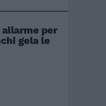
è allarme per
nchi gela le