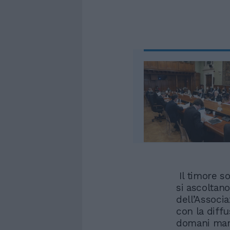
Il timore s
si ascoltan
dell’Associ
con la diff
domani man