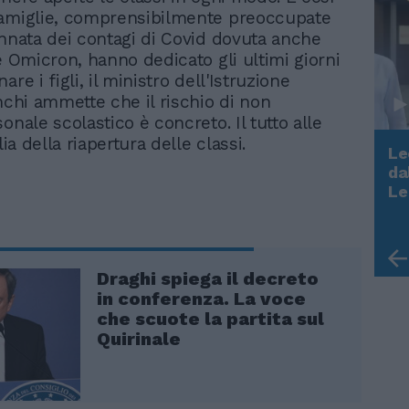
famiglie, comprensibilmente preoccupate
ennata dei contagi di Covid dovuta anche
e Omicron, hanno dedicato gli ultimi giorni
are i figli, il ministro dell'Istruzione
anchi ammette che il rischio di non
onale scolastico è concreto. Il tutto alle
ilia della riapertura delle classi.
Le
da
Rudy Giuliani a Come States?
Le
Trump, Meloni e la strategia
americana
Draghi spiega il decreto
in conferenza. La voce
che scuote la partita sul
Quirinale