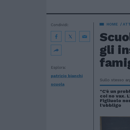
HOME
AT
Condividi:
Scuol
gli i
fami
Esplora:
patrizio bianchi
Sullo stesso a
scuola
"C'è un pro
coi no vax. 
Figliuolo n
l'obbligo