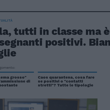
TUALITÀ
a, tutti in classe ma 
nsegnanti positivi. Bia
glie
rgomento:
blema grosso"
Caos quarantena, cosa fare
L'ammissione di
se positivi o "contatti
onostante
stretti"? Tutte le tipologie