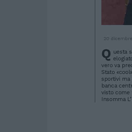
20 dicembre
Q
uesta s
elogiat
vero va prec
Stato «cool»
sportivi ma
banca centr
visto come 
Insomma L’E