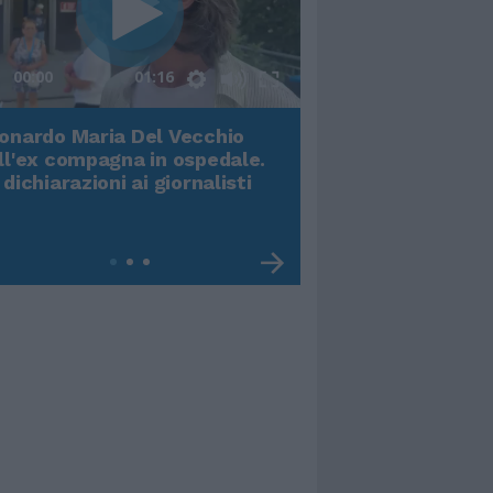
00:00
01:16
onardo Maria Del Vecchio
Terremoto, viene g
ll'ex compagna in ospedale.
video impressiona
 dichiarazioni ai giornalisti