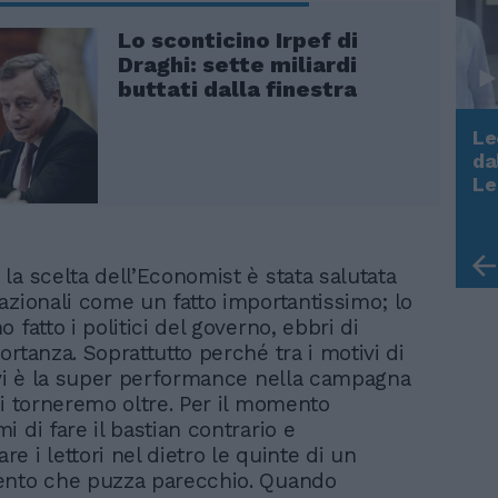
Lo sconticino Irpef di
Draghi: sette miliardi
buttati dalla finestra
Le
da
Rudy Giuliani a Come States?
Le
Trump, Meloni e la strategia
americana
la scelta dell’Economist è stata salutata
azionali come un fatto importantissimo; lo
 fatto i politici del governo, ebbri di
rtanza. Soprattutto perché tra i motivi di
 vi è la super performance nella campagna
Ci torneremo oltre. Per il momento
 di fare il bastian contrario e
 i lettori nel dietro le quinte di un
ento che puzza parecchio. Quando