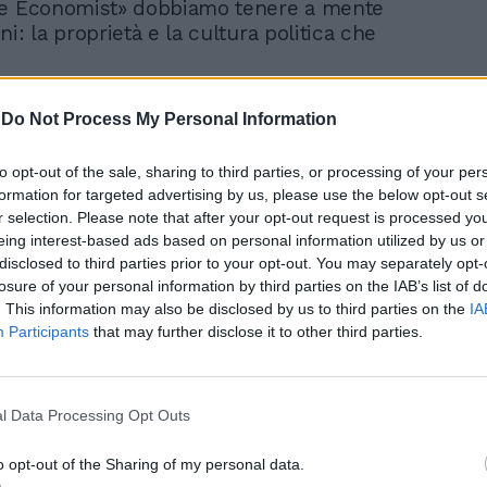
he Economist» dobbiamo tenere a mente
i: la proprietà e la cultura politica che
lla domanda: chi vuole incoronare
-
Do Not Process My Personal Information
posta: un sistema che da decenni vuole
gli Stati, svuotare le Costituzioni
to opt-out of the sale, sharing to third parties, or processing of your per
e e influenzare i governi nazionali,
formation for targeted advertising by us, please use the below opt-out s
il primato neoliberista delle
r selection. Please note that after your opt-out request is processed y
oni, della globalizzazione, della
eing interest-based ads based on personal information utilized by us or
ione della famiglia e altro ancora.
disclosed to third parties prior to your opt-out. You may separately opt-
è uno degli evangelisti della «lieta
losure of your personal information by third parties on the IAB’s list of
liberista. E non a caso l’editore di
. This information may also be disclosed by us to third parties on the
IA
Participants
that may further disclose it to other third parties.
 cioé l’azionista di riferimento, è la
ann. Sono loro, infatti, attraverso la
nziaria di famiglia Exor ad avere il
ell’Economist Group.
l Data Processing Opt Outs
o opt-out of the Sharing of my personal data.