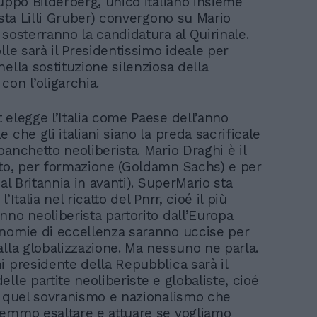
ruppo Bilderberg, unico italiano insieme
ista Lilli Gruber) convergono su Mario
 sosterranno la candidatura al Quirinale.
lle sarà il Presidentissimo ideale per
ella sostituzione silenziosa della
con l’oligarchia.
 elegge l’Italia come Paese dell’anno
 che gli italiani siano la preda sacrificale
anchetto neoliberista. Mario Draghi è il
to, per formazione (Goldamn Sachs) e per
dal Britannia in avanti). SuperMario sta
’Italia nel ricatto del Pnrr, cioé il più
nno neoliberista partorito dall’Europa
nomie di eccellenza saranno uccise per
alla globalizzazione. Ma nessuno ne parla.
i presidente della Repubblica sarà il
lle partite neoliberiste e globaliste, cioé
i quel sovranismo e nazionalismo che
emmo esaltare e attuare se vogliamo