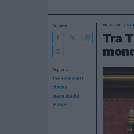
HOME
AT
Condividi:
Tra T
mondo
Esplora:
the economist
elkann
mario draghi
europa