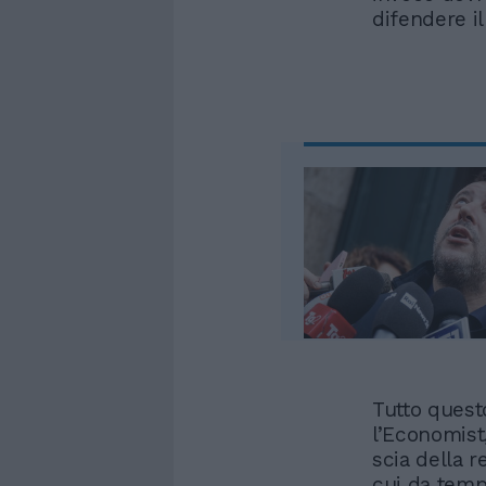
difendere il
Tutto quest
l’Economist,
scia della 
cui da temp