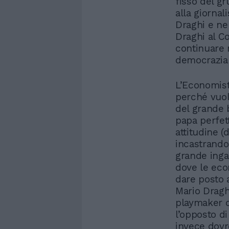
fisso del g
alla giornal
Draghi e ne
Draghi al Co
continuare n
democrazia 
L’Economist
perché vuole
del grande b
papa perfet
attitudine (
incastrando l
grande inga
dove le eco
dare posto 
Mario Dragh
playmaker de
l’opposto d
invece dovr