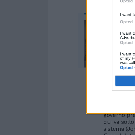
Opted 
I want t
Opted 
I want 
Advertis
Opted 
I want t
of my P
was col
Opted 
In poche par
Italia edit
l’Espresso. 
holding… ola
governo pre
qui va sotto
sistema (Jo