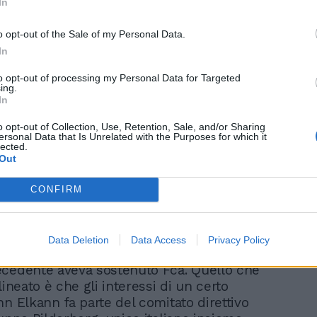
In
o opt-out of the Sale of my Personal Data.
In
"Italia Paese dell'anno".
Gli inglesi si arrendono:
to opt-out of processing my Personal Data for Targeted
ecco il loro elogio
ing.
definitivo
In
o opt-out of Collection, Use, Retention, Sale, and/or Sharing
ersonal Data that Is Unrelated with the Purposes for which it
lected.
Out
CONFIRM
ole l’Economist è degli Elkann, i quali in
ano come Gedi, Repubblica, Stampa,
Tralascio il dettaglio che la Exor sia una
Data Deletion
Data Access
Privacy Policy
ndese; e tralascio pure il fatto che il
cedente aveva sostenuto Fca. Quello che
lineato è che gli interessi di un certo
hn Elkann fa parte del comitato direttivo