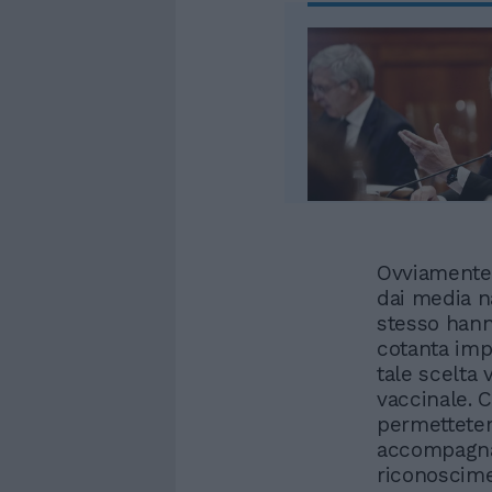
Ovviamente 
dai media n
stesso hanno
cotanta impo
tale scelta
vaccinale. 
permettetemi
accompagnare
riconoscim