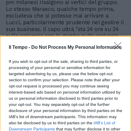
pm milanesi risalgono ai vertici del gruppo.
Lo stesso Marasco, qualche tempo prima,
escludeva che si potesse mai arrivare a
Lucci, particolarmente prudente nel gestire il
suo business. Il capo ultrà "sta 24 ore su 24
sulla scrivania con le gambe sulla scrivania
ed il telefono bianco...non lo beccheranno
Il Tempo -
Do Not Process My Personal Information
mai....", dice il complice, non sapendo invece
che gli uomini della squadra Mobile milanese
If you wish to opt-out of the sale, sharing to third parties, or
invece erano già sulle sue tracce.
processing of your personal or sensitive information for
targeted advertising by us, please use the below opt-out
section to confirm your selection. Please note that after your
opt-out request is processed you may continue seeing
interest-based ads based on personal information utilized by
us or personal information disclosed to third parties prior to
your opt-out. You may separately opt-out of the further
Tunisino morto legato al letto
d'ospedale, la Regione apre
disclosure of your personal information by third parties on the
inchiesta sui medici
IAB’s list of downstream participants. This information may
also be disclosed by us to third parties on the
IAB’s List of
Downstream Participants
that may further disclose it to other