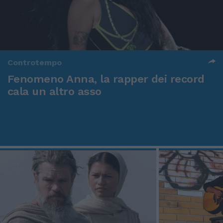
Controtempo
Fenomeno Anna, la rapper dei record
cala un altro asso