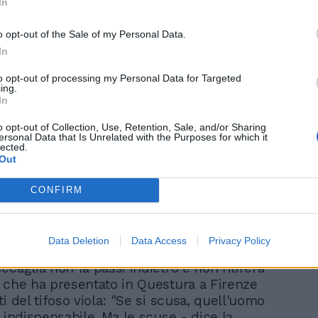
In
o opt-out of the Sale of my Personal Data.
In
to opt-out of processing my Personal Data for Targeted
Greta Beccaglia, per il
ing.
molestatore si mette
In
male. Scatta la caccia a
o opt-out of Collection, Use, Retention, Sale, and/or Sharing
Empoli
ersonal Data that Is Unrelated with the Purposes for which it
lected.
Out
CONFIRM
Data Deletion
Data Access
Privacy Policy
caglia non fa passi indietro e non ritirerà
 che ha presentato in Questura a Firenze
i del tifoso viola: "Se si scusa, quell'uomo
 indispensabile. Ma le scuse - dice la