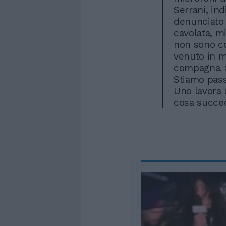
Serrani, ind
denunciato 
cavolata, m
non sono co
venuto in m
compagna. 
Stiamo pass
Uno lavora u
cosa succed