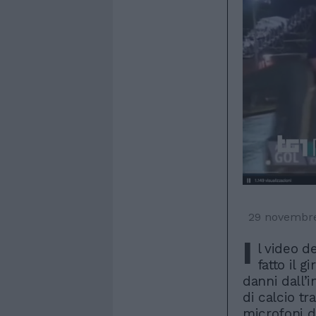
29 novembr
I
l video d
fatto il g
danni dall’i
di calcio tr
microfoni d