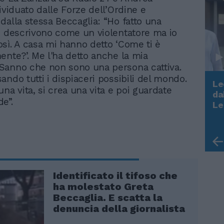
ividuato dalle Forze dell’Ordine e
dalla stessa Beccaglia: “Ho fatto una
i descrivono come un violentatore ma io
sì. A casa mi hanno detto ‘Come ti è
ente?’. Me l'ha detto anche la mia
Sanno che non sono una persona cattiva.
ando tutti i dispiaceri possibili del mondo.
Le
na vita, si crea una vita e poi guardate
da
e”.
Rudy Giuliani a Come States?
Le
Trump, Meloni e la strategia
americana
Identificato il tifoso che
ha molestato Greta
Beccaglia. E scatta la
denuncia della giornalista