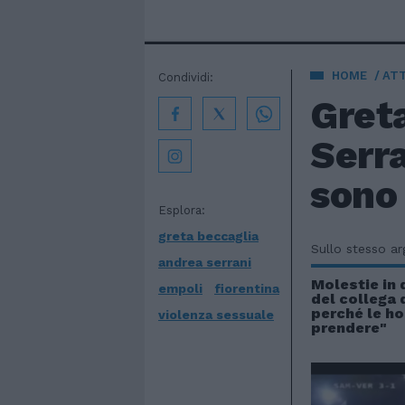
HOME
AT
Condividi:
Greta
Serra
sono 
Esplora:
greta beccaglia
Sullo stesso a
andrea serrani
Molestie in d
empoli
fiorentina
del collega d
perché le ho
violenza sessuale
prendere"