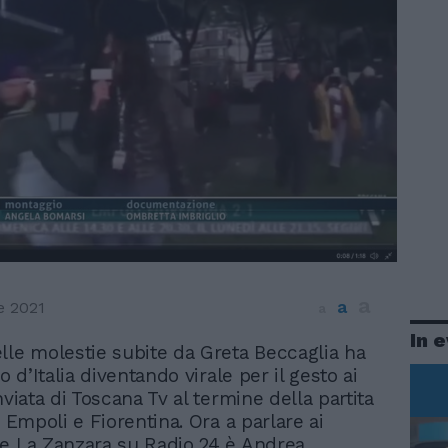
a
a
e 2021
a
In 
elle molestie subite da Greta Beccaglia ha
iro d’Italia diventando virale per il gesto ai
nviata di Toscana Tv al termine della partita
a Empoli e Fiorentina. Ora a parlare ai
e La Zanzara su Radio 24 è Andrea