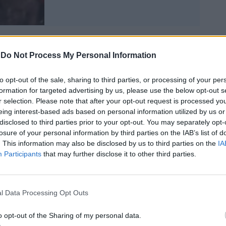
-
Do Not Process My Personal Information
to opt-out of the sale, sharing to third parties, or processing of your per
ni, ristoratore di 45 anni di Chiaravalle,
formation for targeted advertising by us, please use the below opt-out s
iaffo sul sedere si dice pentito: “Sono
r selection. Please note that after your opt-out request is processed y
contrarla, non sono un delinquente”.
eing interest-based ads based on personal information utilized by us or
atini, avvocato dell’uomo, è sulla stessa
disclosed to third parties prior to your opt-out. You may separately opt-
d’onda: “Auspico una composizione
losure of your personal information by third parties on the IAB’s list of
rei felice se la dottoressa conoscesse
. This information may also be disclosed by us to third parties on the
IA
imprenditore, una bravissima persona,
Participants
that may further disclose it to other third parties.
miglia, che è sempre stato rispettoso verso
l suo gesto è inutile da commentare, mi
di dire che nel gesto di Serrani, quanto
l Data Processing Opt Outs
sue intenzioni, non c'era alcuna
e di tipo sessuale”.
o opt-out of the Sharing of my personal data.