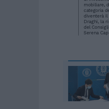
mobiliare, d
categoria de
diventerà i
Draghi, la 
del Consigl
Serena Capp