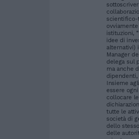
sottoscriver
collaborazio
scientifico-
ovviamente “
istituzioni,
idee di inve
alternativi) 
Manager del
delega sul p
ma anche di 
dipendenti, 
Insieme agli
essere ogni
collocare l
dichiarazio
tutte le att
società di g
dello stesso
delle autor