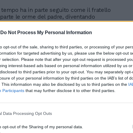
 tempo ha in parte seguito come il fratello
parte le orme del padre, diventando
 una predilezione per il settore
D'altra parte si è laureata in biologia alla
-
Do Not Process My Personal Information
onseguendo un dottorato in biochimica e
endo un MBA in business administration
to opt-out of the sale, sharing to third parties, or processing of your per
ia Business school di New York. Cresciuta
formation for targeted advertising by us, please use the below opt-out s
 grandi firme della biotecnologia in Italia,
r selection. Please note that after your opt-out request is processed y
a primogenita di Draghi ha fondato la
eing interest-based ads based on personal information utilized by us or
avera il gruppo Xgen partners di cui ha il
disclosed to third parties prior to your opt-out. You may separately opt-
itale insieme a Daniele Timothy Scarinci
losure of your personal information by third parties on the IAB’s list of
lo Fundarò (40%). Con la società nel
. This information may also be disclosed by us to third parties on the
IA
Participants
that may further disclose it to other third parties.
so è stata fondata anche la Xgen sgr (le
e stesse) in attesa delle autorizzazioni ad
la cui presidenza è stato chiamato Carlo
che è anche consigliere di
l Data Processing Opt Outs
ione della Fc Internazionale Milano (la
alcio Inter) e della Colussi. E insieme
o opt-out of the Sharing of my personal data.
ttato il lancio del fondo Life science che