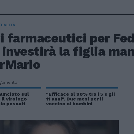
TUALITÀ
i farmaceutici per Fed
investirà la figlia ma
rMario
rgomento:
nunciato sul
"Efficace al 90% tra i 5 e gli
 il virologo
11 anni". Due mesi per il
cia pesanti
vaccino ai bambini