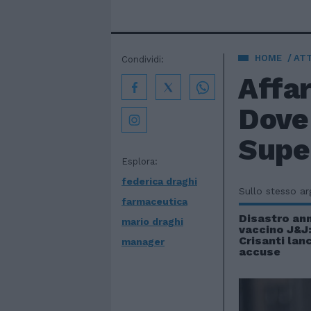
HOME
AT
Condividi:
Affar
Dove 
Supe
Esplora:
federica draghi
Sullo stesso a
farmaceutica
Disastro an
mario draghi
vaccino J&J:
Crisanti lan
manager
accuse