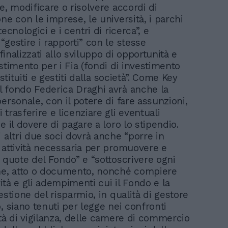
e, modificare o risolvere accordi di
ne con le imprese, le università, i parchi
tecnologici e i centri di ricerca”, e
gestire i rapporti” con le stesse
 “finalizzati allo sviluppo di opportunità e
stimento per i Fia (fondi di investimento
istituiti e gestiti dalla società”. Come Key
 fondo Federica Draghi avrà anche la
ersonale, con il potere di fare assunzioni,
trasferire e licenziare gli eventuali
e il dovere di pagare a loro lo stipendio.
 altri due soci dovrà anche “porre in
 attività necessaria per promuovere e
e quote del Fondo” e “sottoscrivere ogni
ne, atto o documento, nonché compiere
ività e gli adempimenti cui il Fondo e la
estione del risparmio, in qualità di gestore
, siano tenuti per legge nei confronti
ità di vigilanza, delle camere di commercio