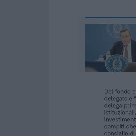
Del fondo c
delegato e 
delega princ
istituzional
investimento
compiti che 
consiglio d