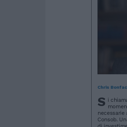
Chris Bonfa
S
i chiam
momento
necessarie a
Consob. Una
di investime