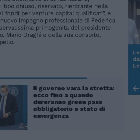
i tipo chiuso, riservato, rientrante nella
i fondi per venture capital qualificati”, e
l nuovo impegno professionale di Federica
riservatissima primogenita del presidente
io, Mario Draghi e della sua consorte,
ello.
Le
da
Rudy Giuliani a Come States?
Le
Trump, Meloni e la strategia
americana
Il governo vara la stretta:
ecco fino a quando
dureranno green pass
obbligatorio e stato di
emergenza