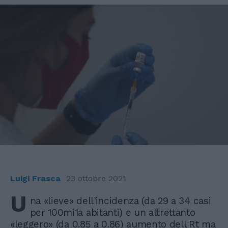
Luigi Frasca
23 ottobre 2021
U
na «lieve» dell'incidenza (da 29 a 34 casi
per 100mi1a abitanti) e un altrettanto
«leggero» (da 0.85 a 0.86) aumento dell Rt ma