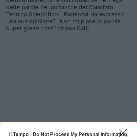
detto Brusaferro!" e Galli quasi se ne frega
delle parole del portavoce del Comitato
Tecnico Scientifico: "Pazienza! Ha espresso
una sua opinione". "Non mi piace la parole
super green pass" chiosa Galli.
Il Tempo -
Do Not Process My Personal Information