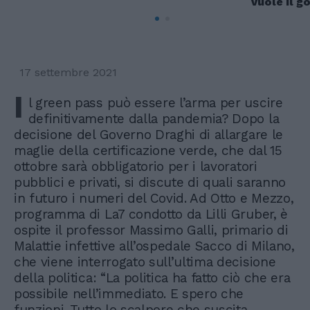
vuole il g
17 settembre 2021
I
l green pass può essere l’arma per uscire
definitivamente dalla pandemia? Dopo la
decisione del Governo Draghi di allargare le
maglie della certificazione verde, che dal 15
ottobre sarà obbligatorio per i lavoratori
pubblici e privati, si discute di quali saranno
in futuro i numeri del Covid. Ad Otto e Mezzo,
programma di La7 condotto da Lilli Gruber, è
ospite il professor Massimo Galli, primario di
Malattie infettive all’ospedale Sacco di Milano,
che viene interrogato sull’ultima decisione
della politica: “La politica ha fatto ciò che era
possibile nell’immediato. E spero che
funzioni. Tutto lo scalpore che suscita