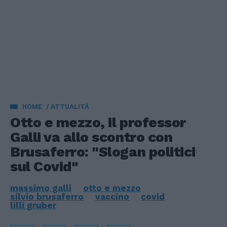
HOME
ATTUALITÀ
Otto e mezzo, il professor
Galli va allo scontro con
Brusaferro: "Slogan politici
sul Covid"
massimo galli
otto e mezzo
silvio brusaferro
vaccino
covid
lilli gruber