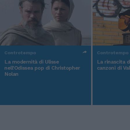
Controtempo
Controtempo
La modernità di Ulisse
La rinascita 
nell'Odissea pop di Christopher
canzoni di Va
Nolan