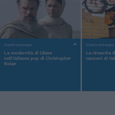
Controtempo
Controtempo
La modernità di Ulisse
La rinascita 
nell'Odissea pop di Christopher
canzoni di Va
Nolan