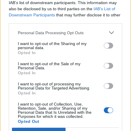
IAB’s list of downstream participants. This information may
also be disclosed by us to third parties on the
IAB’s List of
Downstream Participants
that may further disclose it to other
third parties.
"Bare coperte così". A chi
celebrano i funerali, la
Personal Data Processing Opt Outs
macabra foto
dall'Afghanistan
I want to opt-out of the Sharing of my
personal data.
Opted In
I want to opt-out of the Sale of my
Personal Data.
È la chiave del sistema dei media e dei social
Opted In
in Europa come nel resto del mondo. Ma è la
I want to opt-out of processing my
prima volta che si ascolta uno dei capi del
Personal Data for Targeted Advertising.
mondo e addirittura i vertici militari di quella
Opted In
superpotenza convinti che per vincere una
I want to opt-out of Collection, Use,
guerra che si sta certamente perdendo dopo
Retention, Sale, and/or Sharing of my
Personal Data that Is Unrelated with the
venti anni sia sufficiente raccontarla davanti
Purposes for which it was collected.
al mondo in un altro modo. Spesso la
Opted Out
narrazione e il fumo negli occhi possono