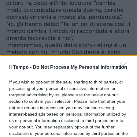
di loro ha detto all'interlocutore “cambia
modo di combattere questa guerra, perché
dovresti vincerla e invece stai perdendola”.
No, gli hanno detto: “fai un po' di scena così il
mondo cambia il modo di raccontarla e allora
diventa favorevole a noi”.
Intendiamoci, quello dello story-telling è un
metodo con cui in tutto Occidente si sono
costruite figure politiche, ed è stata l'arma
più impugnata da leader come il francese
Il Tempo -
Do Not Process My Personal Information
Emanuel Macron o da Matteo Renzi quando
arrivò a palazzo Chigi. In Italia addirittura un
If you wish to opt-out of the sale, sharing to third parties, or
premier che non esisteva- Giuseppe Conte-
processing of your personal or sensitive information for
è stato costruito dallo story- telling di Rocco
targeted advertising by us, please use the below opt-out
Casalino, che quel mestiere faceva. In politica
section to confirm your selection. Please note that after your
si può nascondere la realtà raccontando una
opt-out request is processed you may continue seeing
interest-based ads based on personal information utilized by
storia in modo martellante e facendola
us or personal information disclosed to third parties prior to
entrare nella testa della gente.
your opt-out. You may separately opt-out of the further
disclosure of your personal information by third parties on the