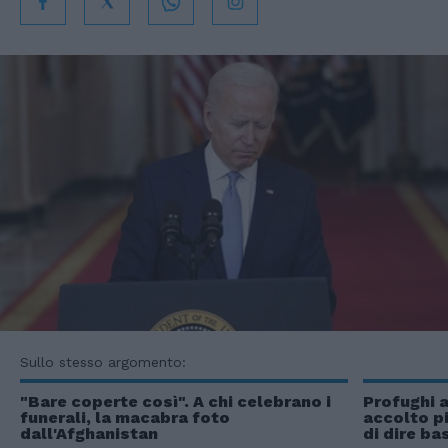
Sullo stesso argomento:
"Bare coperte così". A chi celebrano i
Profughi a
funerali, la macabra foto
accolto pi
dall'Afghanistan
di dire ba