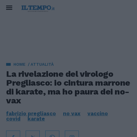
HOME
ATTUALITÀ
La rivelazione del virologo
Pregliasco: io cintura marrone
di karate, ma ho paura dei no-
vax
fabrizio pregliasco
no vax
vaccino
covid
karate