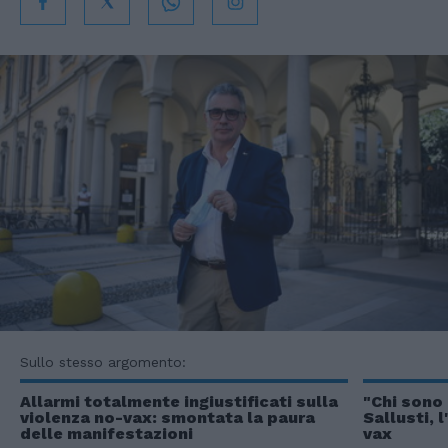
Sullo stesso argomento:
Allarmi totalmente ingiustificati sulla
"Chi sono
violenza no-vax: smontata la paura
Sallusti, 
delle manifestazioni
vax