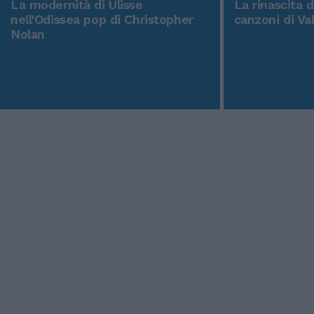
La modernità di Ulisse
La rinascita 
nell'Odissea pop di Christopher
canzoni di Va
Nolan