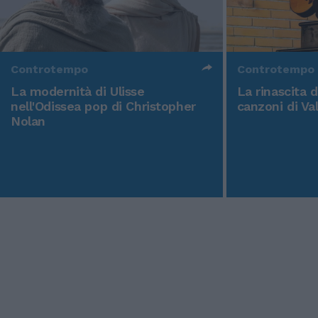
Controtempo
Controtempo
La modernità di Ulisse
La rinascita 
nell'Odissea pop di Christopher
canzoni di Va
Nolan