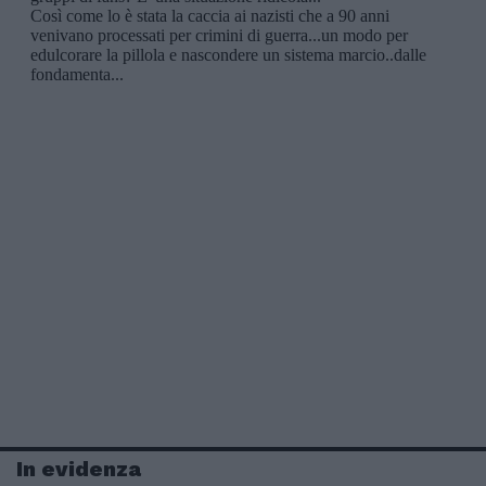
In evidenza