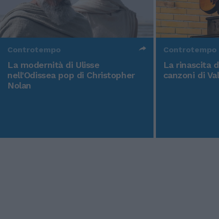
Controtempo
Controtempo
La modernità di Ulisse
La rinascita 
nell'Odissea pop di Christopher
canzoni di Va
Nolan