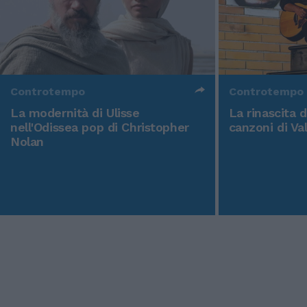
Controtempo
Controtempo
La modernità di Ulisse
La rinascita 
nell'Odissea pop di Christopher
canzoni di Va
Nolan