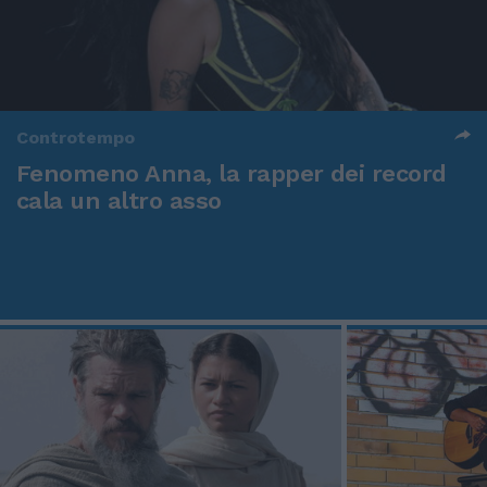
Controtempo
Fenomeno Anna, la rapper dei record
cala un altro asso