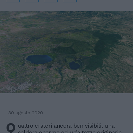
30 agosto 2020
Q
uattro crateri ancora ben visibili, una
caldera enorme ed un’altezza originaria