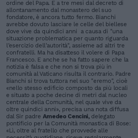
ordine del Papa. E a tre mesi dal decreto di
allontanamento dal monastero del suo
fondatore, è ancora tutto fermo. Bianchi
avrebbe dovuto lasciare le celle del biellese
dove vive da quindici anni a causa di "una
situazione problematica per quanto riguarda
l'esercizio dell'autorità", assieme ad altri tre
confratelli. Ma ha disatteso il volere di Papa
Francesco. E anche se ha fatto sapere che la
notizia è falsa e che non si trova più in
comunità al Vaticano risulta il contrario. Padre
Bianchi si trova tuttora nel suo "eremo", cioè
«nello stesso edificio composto da più locali
e situato a poche decine di metri dal nucleo
centrale della Comunità, nel quale vive da
oltre quindici anni», precisa una nota diffusa
dal Sir padre
Amedeo Cencini,
delegato
pontificio per la Comunità monastica di Bose:
«Lì, oltre al fratello che provvede alle
necessità quotidiane, riceve regolarmente