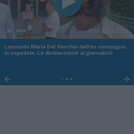
00:00
01:16
Leonardo Maria Del Vecchio dall'ex compagna
in ospedale. Le dichiarazioni ai giornalisti