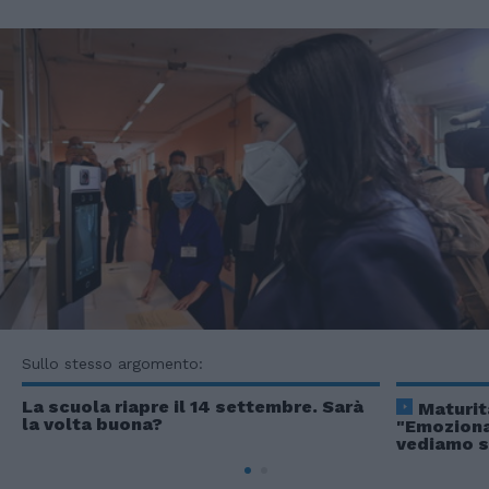
Sullo stesso argomento:
La scuola riapre il 14 settembre. Sarà
Maturit
la volta buona?
"Emoziona
vediamo sc