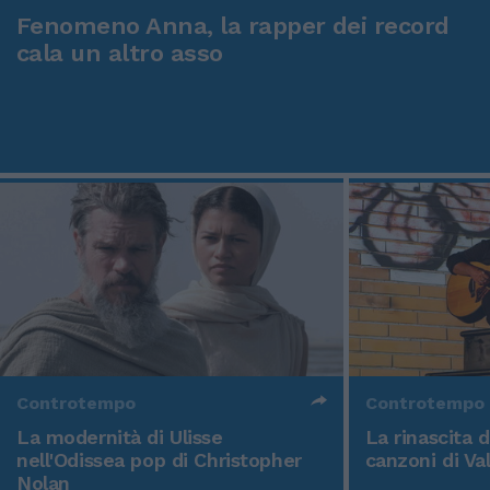
Fenomeno Anna, la rapper dei record
cala un altro asso
Controtempo
Controtempo
La modernità di Ulisse
La rinascita 
nell'Odissea pop di Christopher
canzoni di Va
Nolan