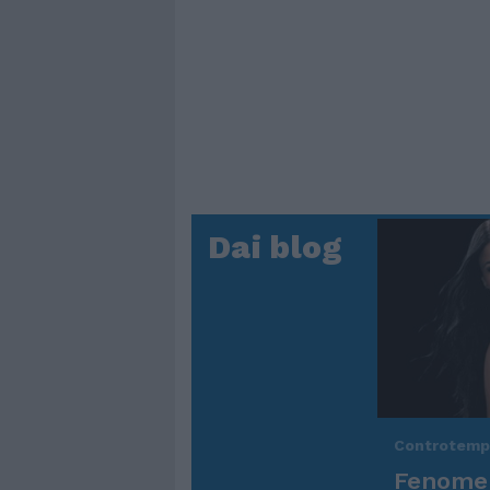
Dai blog
Controtem
Fenomen