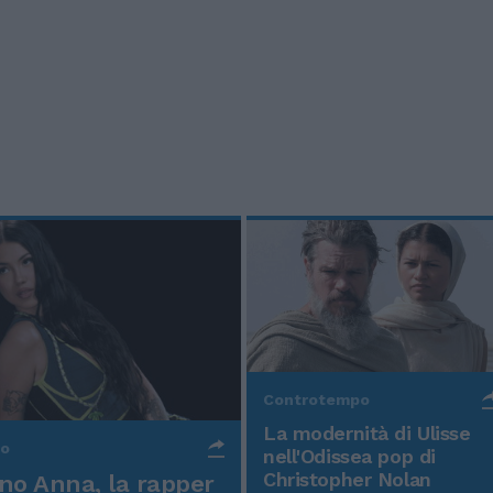
Controtempo
La modernità di Ulisse
po
nell'Odissea pop di
Christopher Nolan
o Anna, la rapper