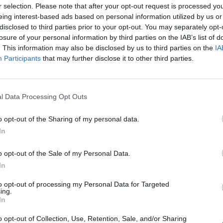
glielmo Mollicone. Il legale gli è sempre
r selection. Please note that after your opt-out request is processed y
 e ha portato avanti la sua battaglia per la
eing interest-based ads based on personal information utilized by us or
il delitto di Serena Mollicone è stato
disclosed to third parties prior to your opt-out. You may separately opt-
invio a giudizio per 5 persone: il
losure of your personal information by third parties on the IAB’s list of
. This information may also be disclosed by us to third parties on the
IA
dei carabinieri Franco Mottola, la moglie
Participants
that may further disclose it to other third parties.
il figlio Marco e il maresciallo Vincenzo
Le
da
he sono accusati di concorso nell’omicidio.
Rudy Giuliani a Come States?
Le
oltre, è accusato di istigazione al suicidio
Trump, Meloni e la strategia
re Santino Tuzi. Infine l’appuntato
l Data Processing Opt Outs
americana
uprano è accusato di favoreggiamento.
eliminare si è aperta il 13 novembre 2019.
o opt-out of the Sharing of my personal data.
In
o opt-out of the Sale of my Personal Data.
In
to opt-out of processing my Personal Data for Targeted
ing.
In
o opt-out of Collection, Use, Retention, Sale, and/or Sharing