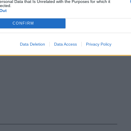
ersonal Data that Is Unrelated with the Purposes for which it
lected.
Out
CONFIRM
Data Deletion
Data Access
Privacy Policy