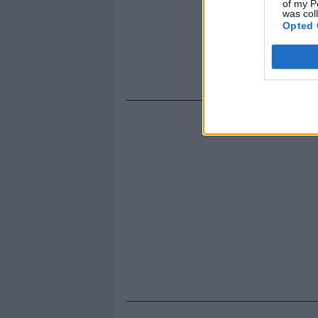
of my P
was col
Opted 