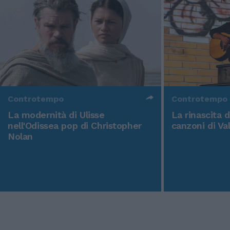
Controtempo
Controtempo
La modernità di Ulisse
La rinascita 
nell'Odissea pop di Christopher
canzoni di Va
Nolan