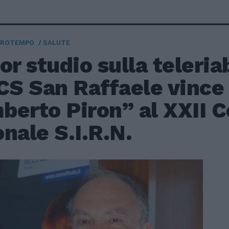
TROTEMPO
SALUTE
or studio sulla teleria
CS San Raffaele vince 
berto Piron” al XXII 
nale S.I.R.N.