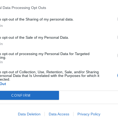
l Data Processing Opt Outs
 presentati alla S.I.R.N. 2023 hanno mostrato
iabilitazione basata sulla realtà virtuale
o opt-out of the Sharing of my personal data.
a è fattibile e migliora l'equilibrio statico
In
spiega il Prof. Franceschini. “I pazienti
ndotto teleriabilitazione dell’equilibrio
o opt-out of the Sale of my Personal Data.
la realtà virtuale non immersiva hanno
In
trato un maggior miglioramento della loro
mantenere l’equilibrio (valutata con il
to opt-out of processing my Personal Data for Targeted
e Evaluation Systems Test) e della
ing.
In
 del cammino rispetto al gruppo di
Un'alternativa ragionevolmente valida per
o opt-out of Collection, Use, Retention, Sale, and/or Sharing
stabilità posturale nelle persone con
ersonal Data that Is Unrelated with the Purposes for which it
lected.
 Parkinson che fa ben sperare in un
Out
to dei percorsi di neuroribialitazione”
 neurologo.
CONFIRM
Data Deletion
Data Access
Privacy Policy