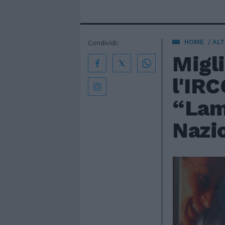
HOME
AL
Condividi:
Migli
l'IRC
“Lam
Nazio