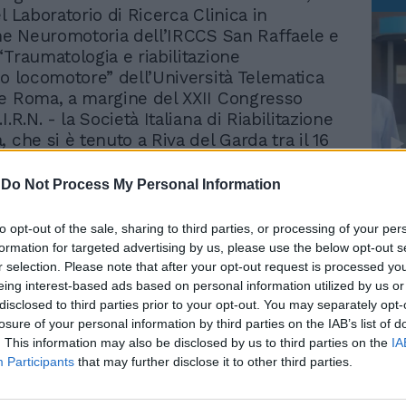
l Laboratorio di Ricerca Clinica in
one Neuromotoria dell’IRCCS San Raffaele e
“Traumatologia e riabilitazione
to locomotore” dell’Università Telematica
e Roma, a margine del XXII Congresso
I.R.N. - la Società Italiana di Riabilitazione
 che si è tenuto a Riva del Garda tra il 16
 2023.
-
Do Not Process My Personal Information
Le
 uno studio randomizzato controllato
da
Rudy Giuliani a Come States?
o sulla teleriabilitazione della stabilità
Le
to opt-out of the sale, sharing to third parties, or processing of your per
Trump, Meloni e la strategia
elle persone con malattia di Parkinson,
formation for targeted advertising by us, please use the below opt-out s
americana
a riabilitazione convenzionale a domicilio,
r selection. Please note that after your opt-out request is processed y
e del progetto della Rete IRCCS delle
eing interest-based ads based on personal information utilized by us or
disclosed to third parties prior to your opt-out. You may separately opt-
 e della Neuroriabilitazione dal titolo
losure of your personal information by third parties on the IAB’s list of
 implementazione di un Network Italiano
. This information may also be disclosed by us to third parties on the
IA
riabilitazione per la continuità
Participants
that may further disclose it to other third parties.
e” che ha coinvolto sei Istituti di Ricovero
attere Scientifico e ben 97 pazienti.