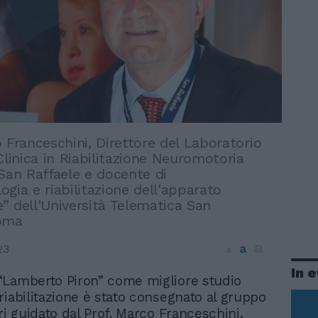
 Franceschini, Direttore del Laboratorio
Clinica in Riabilitazione Neuromotoria
San Raffaele e docente di
gia e riabilitazione dell'apparato
” dell'Università Telematica San
Roma
a
a
23
a
In 
“Lamberto Piron” come migliore studio
eriabilitazione è stato consegnato al gruppo
ri guidato dal Prof. Marco Franceschini,