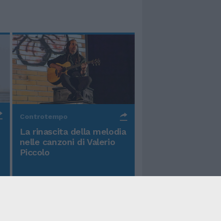
Controtempo
La rinascita della melodia
nelle canzoni di Valerio
Piccolo