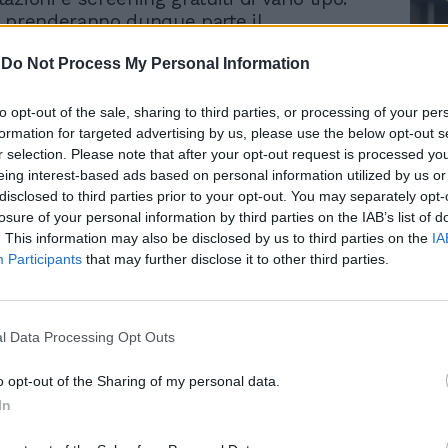
iva prenderanno dunque parte il
orio San Raffaele Termini, l’ASL RM1, l’ASL
-
Do Not Process My Personal Information
ndazione Policlinico Universitario Campus
.
to opt-out of the sale, sharing to third parties, or processing of your per
formation for targeted advertising by us, please use the below opt-out s
one al San Raffaele, official partner della
r selection. Please note that after your opt-out request is processed y
lo rossa, sarà possibile sottoporsi
Le
eing interest-based ads based on personal information utilized by us or
te alla MOC, l’esame radiologico che
da
disclosed to third parties prior to your opt-out. You may separately opt-
Rudy Giuliani a Come States?
ensità e la massa ossea indicato per la
Le
losure of your personal information by third parties on the IAB’s list of
Trump, Meloni e la strategia
 e la diagnostica dell'osteoporosi,
. This information may also be disclosed by us to third parties on the
IA
americana
he colpisce in particolar modo le donne in
Participants
that may further disclose it to other third parties.
Sarà possibile effettuare l’esame dalle
e 12:30 e dalle 14:30 alle 17:30 presso la
 si trova in Via Giolitti 16 all’interno della
l Data Processing Opt Outs
mini, tra la COIN e il Mercato Centrale.
o opt-out of the Sharing of my personal data.
a la prenotazione inviando un’email
In
o
[email protected]
indicando nome e
 paziente e un numero di telefono. Alle