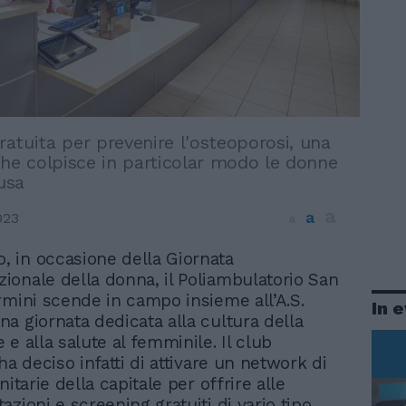
atuita per prevenire l'osteoporosi, una
che colpisce in particolar modo le donne
usa
a
a
023
a
, in occasione della Giornata
zionale della donna, il Poliambulatorio San
rmini scende in campo insieme all’A.S.
In 
a giornata dedicata alla cultura della
e alla salute al femminile. Il club
ha deciso infatti di attivare un network di
nitarie della capitale per offrire alle
zioni e screening gratuiti di vario tipo.