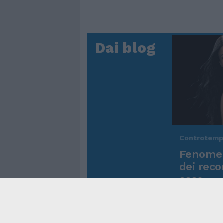
Dai blog
Controtem
Fenomen
dei reco
asso