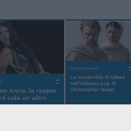
Controtempo
La modernità di Ulisse
po
nell'Odissea pop di
Christopher Nolan
o Anna, la rapper
rd cala un altro