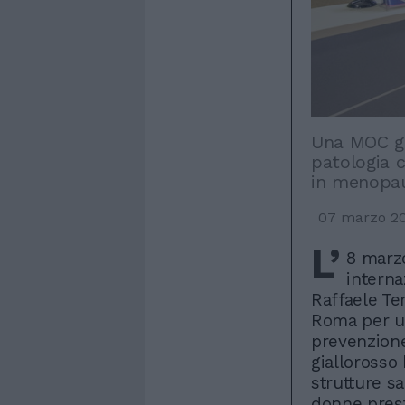
Una MOC gr
patologia 
in menopa
07 marzo 2
L’
8 marzo
interna
Raffaele Te
Roma per un
prevenzione 
giallorosso 
strutture sa
donne presta