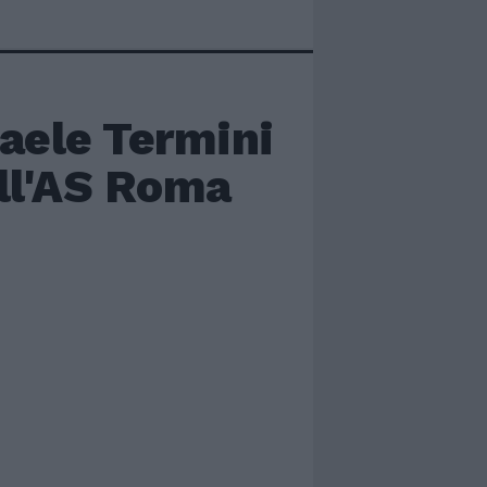
faele Termini
ll'AS Roma