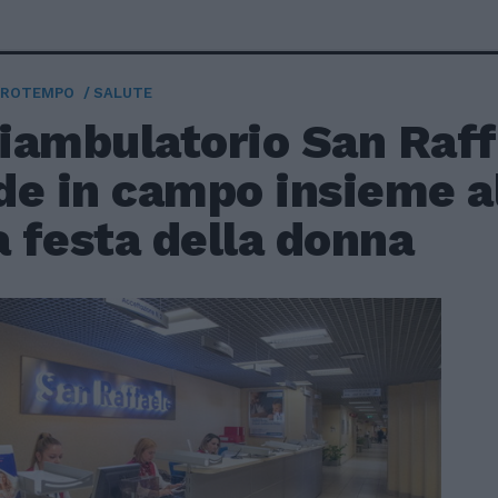
TROTEMPO
SALUTE
liambulatorio San Raf
de in campo insieme a
a festa della donna