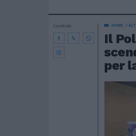
HOME
AL
Condividi:
Il Po
scen
per l