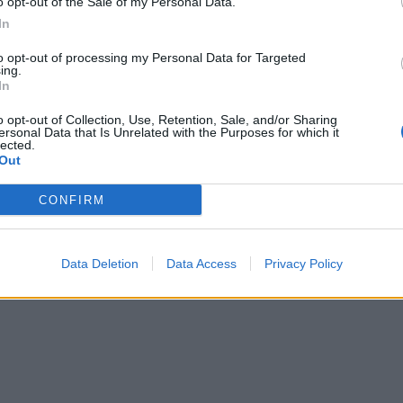
o opt-out of the Sale of my Personal Data.
sieme alla mascotte della squadra, il
In
 Romolo, farà visita alla struttura di via
ssessore alle Politiche della Sicurezza,
to opt-out of processing my Personal Data for Targeted
ing.
duttive e alle Pari Opportunità del Comune
In
ica Lucarelli.
o opt-out of Collection, Use, Retention, Sale, and/or Sharing
ersonal Data that Is Unrelated with the Purposes for which it
lected.
Out
CONFIRM
Data Deletion
Data Access
Privacy Policy