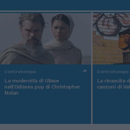
Controtempo
Controtempo
La modernità di Ulisse
La rinascita 
nell'Odissea pop di Christopher
canzoni di Va
Nolan