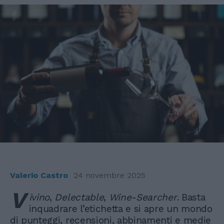
Valerio Castro
24 novembre 2025
V
ivino
,
Delectable
,
Wine-Searcher
. Basta
inquadrare l’etichetta e si apre un mondo
di punteggi, recensioni, abbinamenti e medie