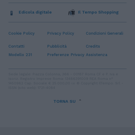
Edicola digitale
Il Tempo Shopping
Cookie Policy
Privacy Policy
Condizioni Generali
Contatti
Pubblicità
Credits
Modello 231
Preferenze Privacy
Assistenza
Sede legale: Piazza Colonna, 366 - 00187 Roma CF e P. Iva e
Iscriz. Registro Imprese Roma: 13486391009 REA Roma n°
1450962 Cap. Sociale € 25.000,00 i.v. © Copyright IlTempo. Srl -
ISSN (sito web): 1721-4084
TORNA SU