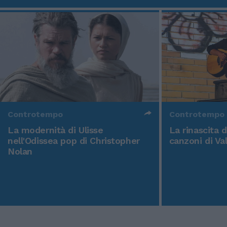
Controtempo
Controtempo
La modernità di Ulisse
La rinascita 
nell'Odissea pop di Christopher
canzoni di Va
Nolan