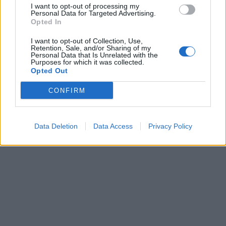
I want to opt-out of processing my
Leonardo Maria Del Vecchio dall'ex compagna
Personal Data for Targeted Advertising.
in ospedale. Le dichiarazioni ai giornalisti
Opted In
I want to opt-out of Collection, Use,
Retention, Sale, and/or Sharing of my
Personal Data that Is Unrelated with the
Purposes for which it was collected.
Opted Out
CONFIRM
Data Deletion
Data Access
Privacy Policy