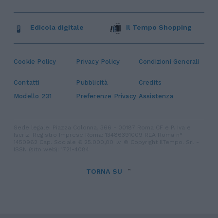
Edicola digitale
Il Tempo Shopping
Cookie Policy
Privacy Policy
Condizioni Generali
Contatti
Pubblicità
Credits
Modello 231
Preferenze Privacy
Assistenza
Sede legale: Piazza Colonna, 366 - 00187 Roma CF e P. Iva e
Iscriz. Registro Imprese Roma: 13486391009 REA Roma n°
1450962 Cap. Sociale € 25.000,00 i.v. © Copyright IlTempo. Srl -
ISSN (sito web): 1721-4084
TORNA SU