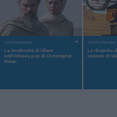
Controtempo
Controtempo
La modernità di Ulisse
La rinascita 
nell'Odissea pop di Christopher
canzoni di Va
Nolan