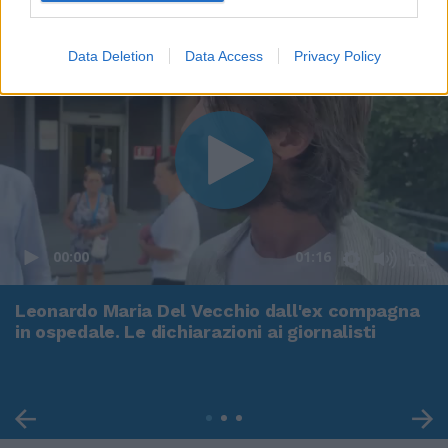
Data Deletion
Data Access
Privacy Policy
00:00
01:16
Leonardo Maria Del Vecchio dall'ex compagna
in ospedale. Le dichiarazioni ai giornalisti