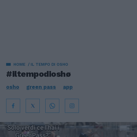
HOME
IL TEMPO DI OSHO
#iltempodioshø
osho
green pass
app