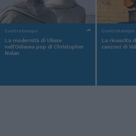
Controtempo
Controtempo
La modernità di Ulisse
La rinascita 
nell'Odissea pop di Christopher
canzoni di Va
Nolan