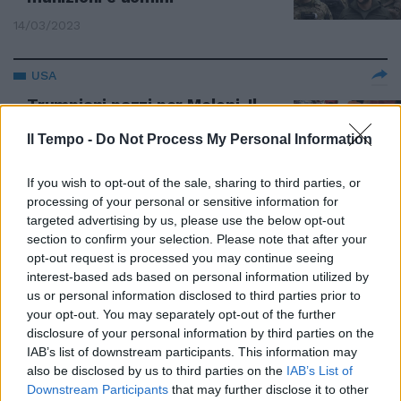
14/03/2023
USA
Trumpiani pazzi per Meloni. Il
Washington Post: "Modello per
la destra Usa"
Il Tempo -
Do Not Process My Personal Information
04/11/2022
If you wish to opt-out of the sale, sharing to third parties, or
processing of your personal or sensitive information for
L'INTERVISTA
targeted advertising by us, please use the below opt-out
section to confirm your selection. Please note that after your
"Non sono una minaccia". Meloni
opt-out request is processed you may continue seeing
rassicura gli Usa
interest-based ads based on personal information utilized by
14/09/2022
us or personal information disclosed to third parties prior to
your opt-out. You may separately opt-out of the further
disclosure of your personal information by third parties on the
WASHINGTON POST
IAB’s list of downstream participants. This information may
"Trump 2024". Il tycoon scioglie
also be disclosed by us to third parties on the
IAB’s List of
la riserva, quando arriva
Downstream Participants
that may further disclose it to other