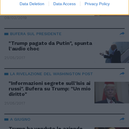
denuncia: "Ricattato da tabloid
Data Deletion
Data Access
Privacy Policy
vicino a Trump"
09/02/2019
BUFERA SUL PRESIDENTE
"Trump pagato da Putin", spunta
l'audio choc
21/05/2017
LA RIVELAZIONE DEL WASHINGTON POST
"Informazioni segrete sull'Isis ai
russi". Bufera su Trump: "Un mio
diritto"
21/05/2017
A GIUGNO
Trump ha venduto le aziende