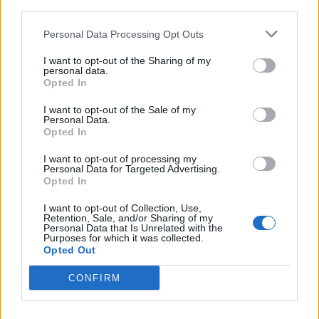
l'annuncio sulla candidatura
third parties.
15/07/2022
Personal Data Processing Opt Outs
I want to opt-out of the Sharing of my
MILITARIZZATA
personal data.
Opted In
Quindicimila soldati per Joe
Biden: la Guardia Nazionale
I want to opt-out of the Sale of my
blinda Washington
Personal Data.
Opted In
11/01/2021
I want to opt-out of processing my
Personal Data for Targeted Advertising.
IL MACIGNO DEL DEBITO
Opted In
Italia fuori dall'euro e recessione
I want to opt-out of Collection, Use,
globale. Dagli Usa la previsione
Retention, Sale, and/or Sharing of my
choc
Personal Data that Is Unrelated with the
Purposes for which it was collected.
26/05/2020
Opted Out
CONFIRM
IL CASO
Il numero uno di Amazon