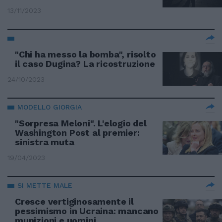
13/11/2023
"Chi ha messo la bomba", risolto
il caso Dugina? La ricostruzione
24/10/2023
MODELLO GIORGIA
"Sorpresa Meloni". L'elogio del
Washington Post al premier:
sinistra muta
19/04/2023
SI METTE MALE
Cresce vertiginosamente il
pessimismo in Ucraina: mancano
munizioni e uomini