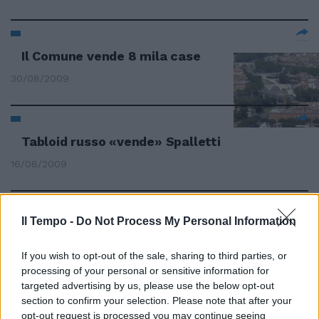
Il Comune vende 8 mila case
30/08/2009
Tabloid russo «vende» Spalletti
16/08/2009
Il Tempo -
Do Not Process My Personal Information
Multe fino a 7 mila euro per chi
vende e acquista merce
contraffatta
If you wish to opt-out of the sale, sharing to third parties, or
processing of your personal or sensitive information for
26/07/2009
targeted advertising by us, please use the below opt-out
section to confirm your selection. Please note that after your
opt-out request is processed you may continue seeing