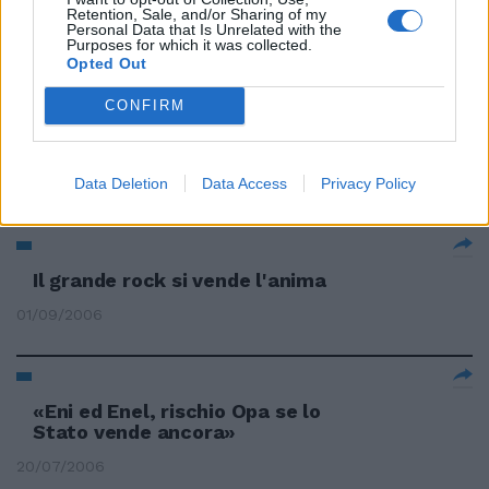
Retention, Sale, and/or Sharing of my
Personal Data that Is Unrelated with the
06/08/2008
Purposes for which it was collected.
Opted Out
CONFIRM
Alitalia vende i servizi. A rischio
mille posti
Data Deletion
Data Access
Privacy Policy
09/09/2006
Il grande rock si vende l'anima
01/09/2006
«Eni ed Enel, rischio Opa se lo
Stato vende ancora»
20/07/2006