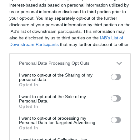
interest-based ads based on personal information utilized by
Jackson vende anche i guanti di
us or personal information disclosed to third parties prior to
«Billie Jean»
your opt-out. You may separately opt-out of the further
disclosure of your personal information by third parties on the
19/04/2009
IAB’s list of downstream participants. This information may
also be disclosed by us to third parties on the
IAB’s List of
Downstream Participants
that may further disclose it to other
third parties.
Cecchi Gori vende l'attico per
28,5 milioni di dollari
Personal Data Processing Opt Outs
18/12/2008
I want to opt-out of the Sharing of my
personal data.
Opted In
Il calcio vende l'anima al
I want to opt-out of the Sale of my
Personal Data.
merchandising
Opted In
02/12/2008
I want to opt-out of processing my
Personal Data for Targeted Advertising.
Opted In
Fs vende la stazione di Trieste
I want to opt-out of Collection, Use,