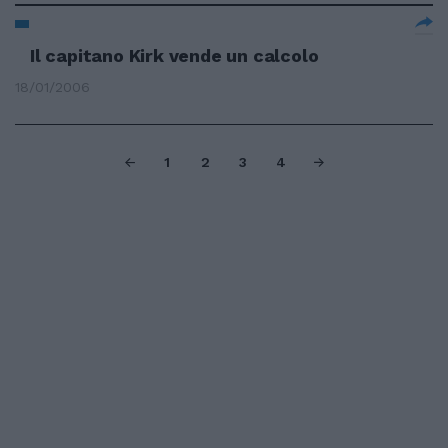
Il capitano Kirk vende un calcolo
18/01/2006
1
2
3
4