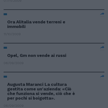
07/11/2009
Ora Alitalia vende terreni e
immobili
11/10/2009
Opel, Gm non vende ai russi
06/09/2009
Augusta Maranci La cultura
gestita come un'azienda: «Ciò
che funziona si vende, ciò che è
per pochi si boigotta».
06/09/2009