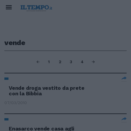
vende
1
2
3
4
Vende droga vestito da prete
con la Bibbia
07/03/2010
Enasarco vende casa agli