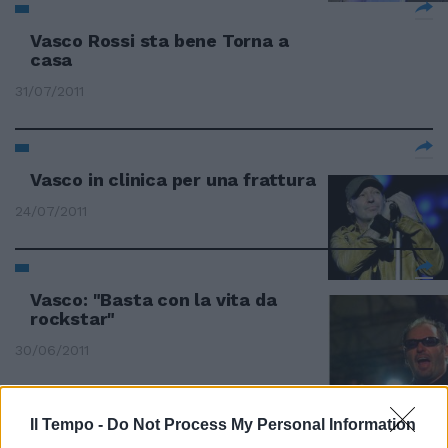
Vasco Rossi sta bene Torna a
casa
31/07/2011
Vasco in clinica per una frattura
24/07/2011
Vasco: "Basta con la vita da
rockstar"
30/06/2011
Il Tempo -
Do Not Process My Personal Information
Il rock di Vasco riempie San Siro