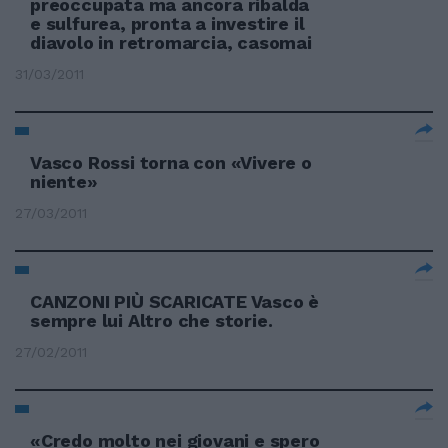
preoccupata ma ancora ribalda
e sulfurea, pronta a investire il
diavolo in retromarcia, casomai
31/03/2011
Vasco Rossi torna con «Vivere o
niente»
27/03/2011
CANZONI PIÙ SCARICATE Vasco è
sempre lui Altro che storie.
27/02/2011
«Credo molto nei giovani e spero