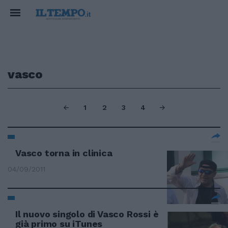
vasco
1
2
3
4
Vasco torna in clinica
04/09/2011
Il nuovo singolo di Vasco Rossi è
già primo su iTunes