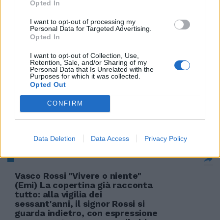
Opted In
I want to opt-out of processing my
Personal Data for Targeted Advertising.
Opted In
Vasco celebra le nozze di
Maddalena Corvaglia
I want to opt-out of Collection, Use,
Retention, Sale, and/or Sharing of my
29/05/2011
Personal Data that Is Unrelated with the
Purposes for which it was collected.
Opted Out
CONFIRM
Vasco Pratolini con Metello il
primo «fasciocomunista»
15/05/2011
Data Deletion
Data Access
Privacy Policy
Vasco Rossi "Vivere o niente"
(Emi) La copertina già racconta
tutto: alla vigilia dei
sessant'anni, il signor Rossi si
guarda indietro, con espressione