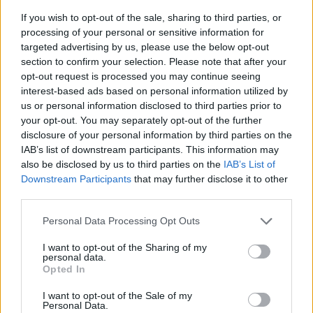
19/06/2011
If you wish to opt-out of the sale, sharing to third parties, or
processing of your personal or sensitive information for
targeted advertising by us, please use the below opt-out
section to confirm your selection. Please note that after your
Vasco debutta in tour ad
opt-out request is processed you may continue seeing
Ancona: è un trionfo
interest-based ads based on personal information utilized by
us or personal information disclosed to third parties prior to
12/06/2011
your opt-out. You may separately opt-out of the further
disclosure of your personal information by third parties on the
IAB’s list of downstream participants. This information may
also be disclosed by us to third parties on the
IAB’s List of
Da Vasco Rossi a Lady Gaga un
Downstream Participants
that may further disclose it to other
weekend a tutta musica
third parties.
12/06/2011
Personal Data Processing Opt Outs
I want to opt-out of the Sharing of my
personal data.
Opted In
Vasco celebra le nozze tra
Corvaglia e Burns
I want to opt-out of the Sale of my
Personal Data.
29/05/2011