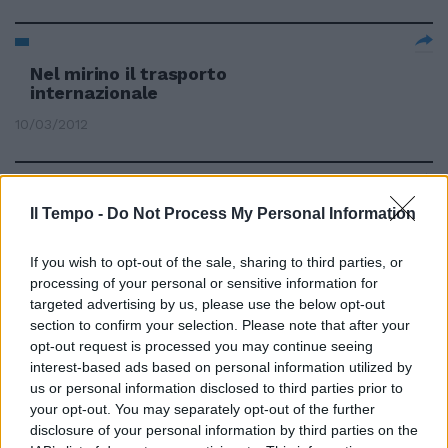
Nel mirino il trasporto
internazionale
10/03/2012
Gli ambientalisti difendono la
Il Tempo -
Do Not Process My Personal Information
Tav «Il trasporto su ferro non è
nocivo»
If you wish to opt-out of the sale, sharing to third parties, or
29/02/2012
processing of your personal or sensitive information for
targeted advertising by us, please use the below opt-out
section to confirm your selection. Please note that after your
opt-out request is processed you may continue seeing
interest-based ads based on personal information utilized by
I romani bocciano le istituzioni e
promuovono il trasporto
us or personal information disclosed to third parties prior to
pubblico
your opt-out. You may separately opt-out of the further
disclosure of your personal information by third parties on the
12/02/2012