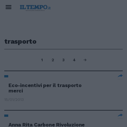
trasporto
1
2
3
4
Eco-incentivi per il trasporto
merci
15/01/2013
Anna Rita Carbone Rivoluzione