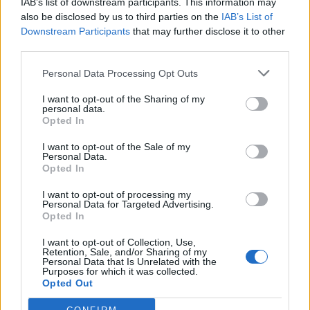
IAB’s list of downstream participants. This information may
also be disclosed by us to third parties on the
IAB’s List of
Downstream Participants
that may further disclose it to other
third parties.
Mezzi di trasporto a singhiozzo I
romani prendono l'auto
Personal Data Processing Opt Outs
29/01/2012
I want to opt-out of the Sharing of my
personal data.
Opted In
I want to opt-out of the Sale of my
Via libera all’aumento del
Personal Data.
biglietto Autobus più cari.
Opted In
Salasso annuale
I want to opt-out of processing my
22/01/2012
Personal Data for Targeted Advertising.
Opted In
I want to opt-out of Collection, Use,
Retention, Sale, and/or Sharing of my
Un weekend tra Capodanno
Personal Data that Is Unrelated with the
Purposes for which it was collected.
cinese, manifestazioni e sport
Opted Out
causerà deviazioni e modifiche a
diverse linee del trasporto