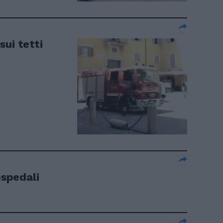
ui tetti
ospedali