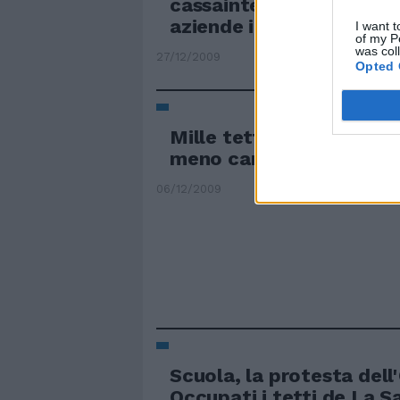
cassaintegrati e lavorat
aziende in crisi.
I want t
of my P
was col
27/12/2009
Opted 
Mille tetti fotovoltaici 
meno care
06/12/2009
Scuola, la protesta dell
Occupati i tetti de La S