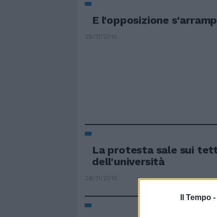
E l'opposizione s'arrampi
28/11/2010
La protesta sale sui tett
dell'università
28/11/2010
Il Tempo 