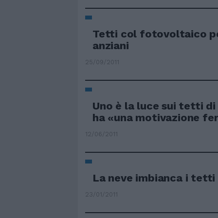
Tetti col fotovoltaico p
anziani
25/09/2011
Uno è la luce sui tetti d
ha «una motivazione fe
12/06/2011
La neve imbianca i tetti 
23/01/2011