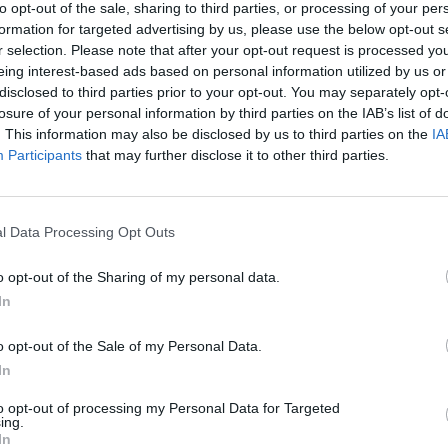
Natale
to opt-out of the sale, sharing to third parties, or processing of your per
formation for targeted advertising by us, please use the below opt-out s
r selection. Please note that after your opt-out request is processed y
eing interest-based ads based on personal information utilized by us or
disclosed to third parties prior to your opt-out. You may separately opt-
losure of your personal information by third parties on the IAB’s list of
on il Gemellli
. This information may also be disclosed by us to third parties on the
IA
Participants
that may further disclose it to other third parties.
l Data Processing Opt Outs
 amianto»
o opt-out of the Sharing of my personal data.
In
o opt-out of the Sale of my Personal Data.
In
n fabbrica, sui
icipio per
to opt-out of processing my Personal Data for Targeted
ing.
precari,
In