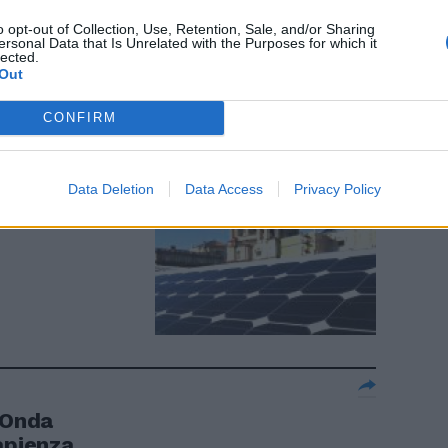
ori delle
o opt-out of Collection, Use, Retention, Sale, and/or Sharing
ersonal Data that Is Unrelated with the Purposes for which it
lected.
Out
CONFIRM
per bollette
Data Deletion
Data Access
Privacy Policy
'Onda
apienza