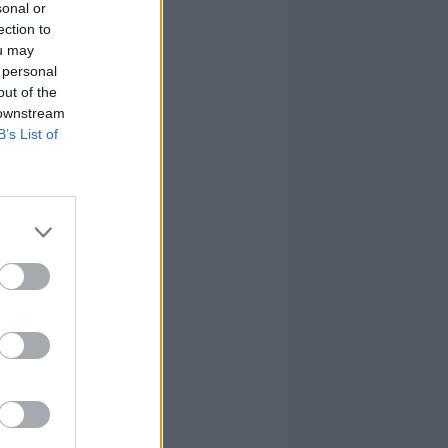
sonal or
ection to
ou may
 personal
out of the
 downstream
B’s List of