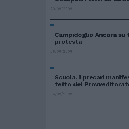
20/09/2009
Campidoglio Ancora su t
protesta
06/09/2009
Scuola, i precari manife
tetto del Provveditorat
06/09/2009