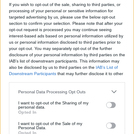
If you wish to opt-out of the sale, sharing to third parties, or
processing of your personal or sensitive information for
Ely e Gianfranco ce la faranno?
targeted advertising by us, please use the below opt-out
section to confirm your selection. Please note that after your
15/08/2010
opt-out request is processed you may continue seeing
interest-based ads based on personal information utilized by
us or personal information disclosed to third parties prior to
your opt-out. You may separately opt-out of the further
La fine della telenovela è ormai
disclosure of your personal information by third parties on the
prossima.
IAB’s list of downstream participants. This information may
20/06/2010
also be disclosed by us to third parties on the
IAB’s List of
Downstream Participants
that may further disclose it to other
third parties.
Nathanya Di Porto La telenovela
Personal Data Processing Opt Outs
Juan si arricchisce ogni giorno di
nuove puntate.
I want to opt-out of the Sharing of my
personal data.
Opted In
15/11/2009
I want to opt-out of the Sale of my
Personal Data.
Opted In