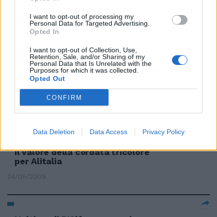
Approvati i «superbody» La Fina
chiude la telenovela
I want to opt-out of processing my
Personal Data for Targeted Advertising.
Opted In
28/06/2009
I want to opt-out of Collection, Use,
Retention, Sale, and/or Sharing of my
Personal Data that Is Unrelated with the
Purposes for which it was collected.
La «telenovela» societaria: oggi
Opted Out
il mediatore viene ascoltato
dalla Consob
CONFIRM
24/05/2009
Data Deletion
Data Access
Privacy Policy
Il valore della cordata tricolore
per Alitalia
24/05/2009