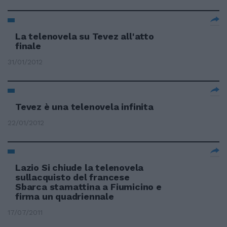
La telenovela su Tevez all'atto
finale
31/01/2012
Tevez è una telenovela infinita
22/01/2012
Lazio Si chiude la telenovela
sullacquisto del francese
Sbarca stamattina a Fiumicino e
firma un quadriennale
17/07/2011