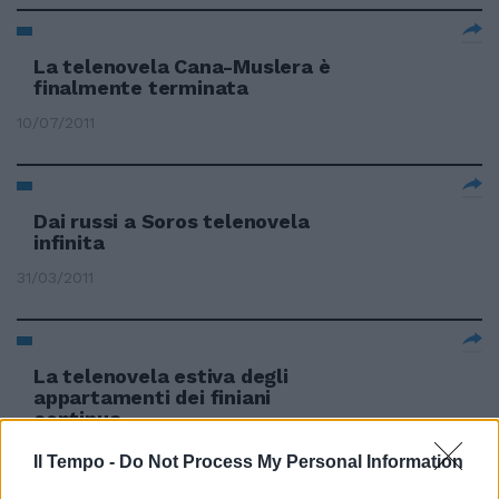
La telenovela Cana-Muslera è
finalmente terminata
10/07/2011
Dai russi a Soros telenovela
infinita
31/03/2011
La telenovela estiva degli
appartamenti dei finiani
continua.
29/08/2010
Il Tempo -
Do Not Process My Personal Information