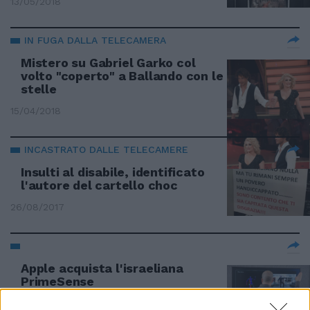
13/05/2018
IN FUGA DALLA TELECAMERA
Mistero su Gabriel Garko col
volto "coperto" a Ballando con le
stelle
15/04/2018
INCASTRATO DALLE TELECAMERE
Insulti al disabile, identificato
l'autore del cartello choc
26/08/2017
Apple acquista l'israeliana
PrimeSense
28/11/2013