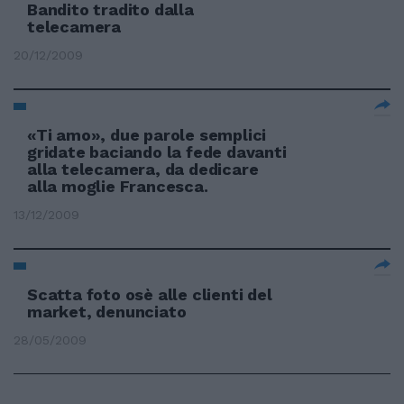
Bandito tradito dalla
telecamera
20/12/2009
«Ti amo», due parole semplici
gridate baciando la fede davanti
alla telecamera, da dedicare
alla moglie Francesca.
13/12/2009
Scatta foto osè alle clienti del
market, denunciato
28/05/2009