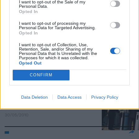
I want to opt-out of the Sale of my
Personal Data.
Opted In
Mischi la spazzatura? E io ti spio
con la telecamera
I want to opt-out of processing my
Personal Data for Targeted Advertising.
31/07/2010
Opted In
I want to opt-out of Collection, Use,
Retention, Sale, and/or Sharing of my
Personal Data that Is Unrelated with the
Il killer del camorrista forse
Purposes for which it was collected.
ripreso da una telecamera
Opted Out
11/07/2010
CONFIRM
Data Deletion
Data Access
Privacy Policy
La telecamera incastra i
fannulloni
30/05/2010