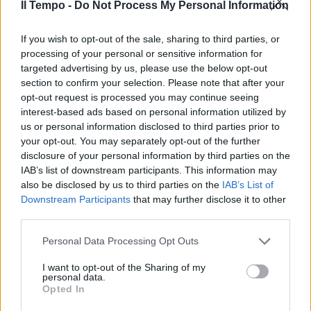
Il Tempo -
Do Not Process My Personal Information
If you wish to opt-out of the sale, sharing to third parties, or
BERSANI voto 7- Fisicamente,
processing of your personal or sensitive information for
Bersani si muove da uomo
targeted advertising by us, please use the below opt-out
saggio, alza e abbassa le
section to confirm your selection. Please note that after your
braccia, ritma nei passaggi più
opt-out request is processed you may continue seeing
emotivi le frasi con gesti della
interest-based ads based on personal information utilized by
mano destra anche se non
us or personal information disclosed to third parties prior to
guarda sempre in faccia alla
your opt-out. You may separately opt-out of the further
telecamera ma verso la
disclosure of your personal information by third parties on the
conduttrice.
IAB’s list of downstream participants. This information may
30/11/2012
also be disclosed by us to third parties on the
IAB’s List of
Downstream Participants
that may further disclose it to other
third parties.
Personal Data Processing Opt Outs
La telecamera a «bulbo
oculare»
I want to opt-out of the Sharing of my
personal data.
23/01/2011
Opted In