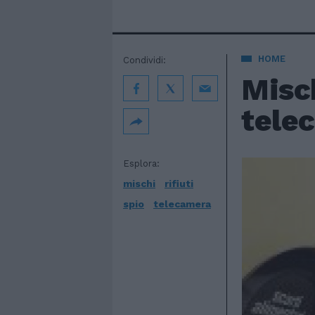
HOME
Condividi:
Misch
tele
Esplora:
mischi
rifiuti
spio
telecamera