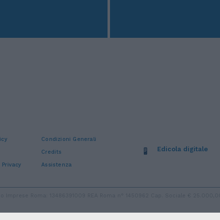
icy
Condizioni Generali
Edicola digitale
Credits
 Privacy
Assistenza
stro Imprese Roma: 13486391009 REA Roma n° 1450962 Cap. Sociale € 25.000,00 i.