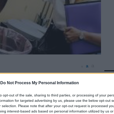
a
a
0
a
In 
re ambientale entra nell'androne del
. Apre i contenitori della raccolta «porta a
-
Do Not Process My Personal Information
a nel cestino riservato ai rifiuti organici e
setti di yogurt. È una violazione del
to opt-out of the sale, sharing to third parties, or processing of your per
 comunale. La multa scatta inesorabile:
formation for targeted advertising by us, please use the below opt-out s
r selection. Please note that after your opt-out request is processed y
dividere tra tutti gli inquilini del
eing interest-based ads based on personal information utilized by us or
Dall'inizio dell'anno sono già state