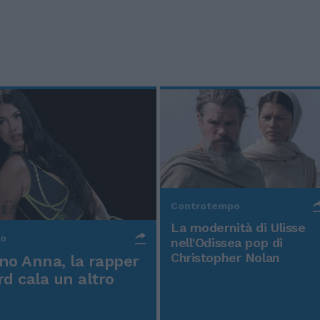
Controtempo
La modernità di Ulisse
po
nell'Odissea pop di
Christopher Nolan
o Anna, la rapper
rd cala un altro