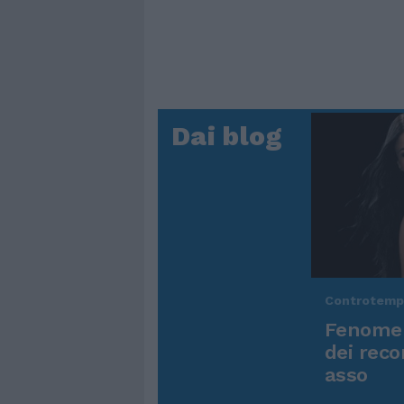
Dai blog
Controtem
Fenomen
dei reco
asso