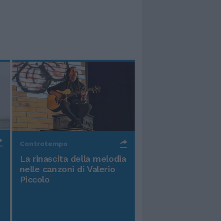
Controtempo
La rinascita della melodia
nelle canzoni di Valerio
Piccolo