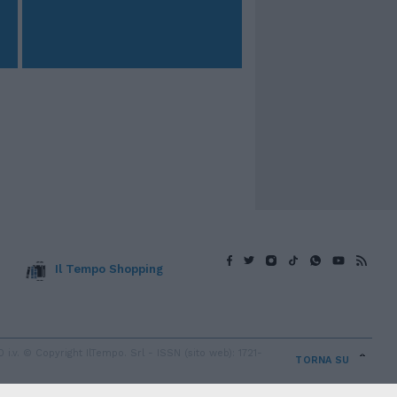
Il Tempo Shopping
v. © Copyright IlTempo. Srl - ISSN (sito web): 1721-
TORNA SU