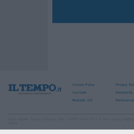
Cookie Policy
Privacy Pol
Contatti
Pubblicità
Modello 231
Preferenze
Sede legale: Piazza Colonna, 366 - 00187 Roma CF e P. Iva e Iscriz. Regi
4084