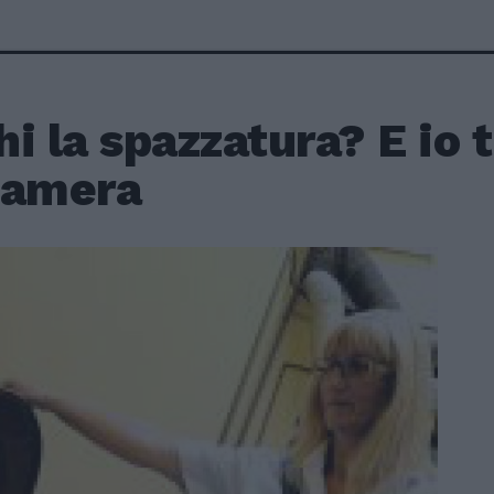
i la spazzatura? E io t
camera