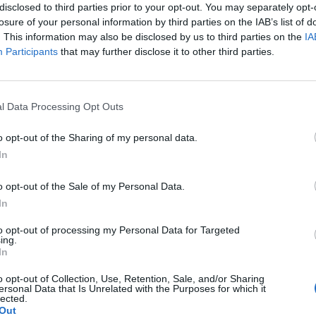
disclosed to third parties prior to your opt-out. You may separately opt-
9 sanzioni da 100 euro l'una per la
losure of your personal information by third parties on the IAB’s list of
sbagliata dei rifiuti. E a pagare, quando si
. This information may also be disclosed by us to third parties on the
IA
ondomìni, sono tutti gli inquilini in parti
Participants
that may further disclose it to other third parties.
eno che il «colpevole» non ammetta di
ato e si accolli interamente i 100 euro.
Le
 multa degli accertatori dell'Ama (così si
da
l Data Processing Opt Outs
gergo gli ispettori ambientali), finisce
Rudy Giuliani a Come States?
Le
re un problema di convivenza. Ma c'è chi
Trump, Meloni e la strategia
o opt-out of the Sharing of my personal data.
ipari, come in un palazzo di via
americana
In
delle Fratte, vicino a via del Tritone, dove
atore del condominio ha appeso un
o opt-out of the Sale of my Personal Data.
canto al portone con cui minaccia di
In
e telecamere per cogliere in flagrante chi
orrettamente i rifiuti (scarti organici e
to opt-out of processing my Personal Data for Targeted
n riciclabili negli appositi contenitori, il
ing.
In
nti mobili di raccolta). Il messaggio è
o stanchi di pagare tutti per colpa di
o opt-out of Collection, Use, Retention, Sale, and/or Sharing
sto non è di certo un caso isolato. I
ersonal Data that Is Unrelated with the Purposes for which it
lected.
iori si verificano soprattutto nei palazzi
Out