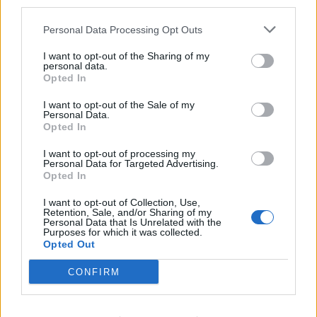
third parties.
Uno stipendio a romeni? No,
Personal Data Processing Opt Outs
datelo ai pensionati
I want to opt-out of the Sharing of my
06/06/2010
personal data.
Opted In
I want to opt-out of the Sale of my
Personal Data.
Battisti va studiato a scuola
Opted In
28/02/2010
I want to opt-out of processing my
Personal Data for Targeted Advertising.
Opted In
I want to opt-out of Collection, Use,
CAPRI — «Chi ha studiato il
Retention, Sale, and/or Sharing of my
marxismo e il leninismo
Personal Data that Is Unrelated with the
Purposes for which it was collected.
difficilmente farà le giuste
Opted Out
riforme per il Paese» ...
06/10/2006
CONFIRM