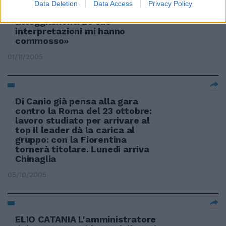
Data Deletion
Data Access
Privacy Policy
«Ne ho studiato a fondo gli
atteggiamenti Le sue
interpretazioni mi hanno
commosso»
01/11/2005
Di Canio già pensa alla gara
contro la Roma del 23 ottobre:
lavoro studiato per arrivare al
top Il leader dà la carica al
gruppo: con la Fiorentina
tornerà titolare. Lunedì arriva
Chinaglia
05/10/2005
ELIO CATANIA L'amministratore