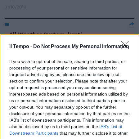
31/10/2010
All Weather System, l'anti-
pioggia Malaguti presenta ALL
WEATHER SYSTEM, il nuovo
Il Tempo -
Do Not Process My Personal Information
accessorio studiato per lo
scooter BLOG 125-160 perfetto
If you wish to opt-out of the sale, sharing to third parties, or
per affrontare la strada in ogni
processing of your personal or sensitive information for
stagione.
targeted advertising by us, please use the below opt-out
24/10/2010
section to confirm your selection. Please note that after your
opt-out request is processed you may continue seeing
interest-based ads based on personal information utilized by
us or personal information disclosed to third parties prior to
Il sindaco «modello» studiato
your opt-out. You may separately opt-out of the further
dalla Luiss
disclosure of your personal information by third parties on the
IAB’s list of downstream participants. This information may
11/07/2010
also be disclosed by us to third parties on the
IAB’s List of
Downstream Participants
that may further disclose it to other