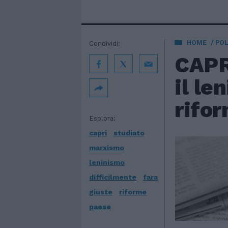
HOME
POL
Condividi:
CAPR
il le
rifor
Esplora:
capri
studiato
marxismo
leninismo
difficilmente
fara
giuste
riforme
paese