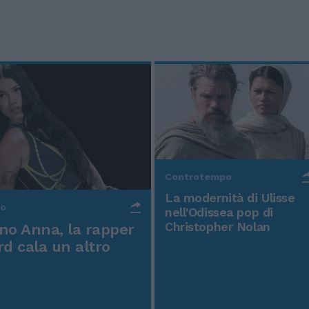
Controtempo
La modernità di Ulisse
po
nell'Odissea pop di
Christopher Nolan
o Anna, la rapper
rd cala un altro