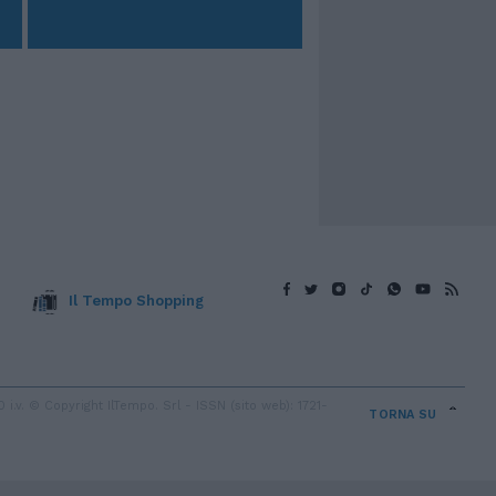
Il Tempo Shopping
v. © Copyright IlTempo. Srl - ISSN (sito web): 1721-
TORNA SU