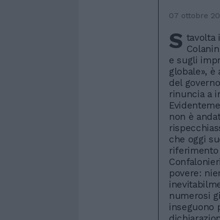
07 ottobre 2
S
tavolta
Colanin
e sugli imp
globale», è
del governo
rinuncia a i
Evidentemen
non è andat
rispecchiass
che oggi su
riferimento
Confalonier
povere: nie
inevitabilme
numerosi gio
inseguono p
dichiarazio