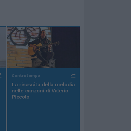
Controtempo
La rinascita della melodia
nelle canzoni di Valerio
Piccolo