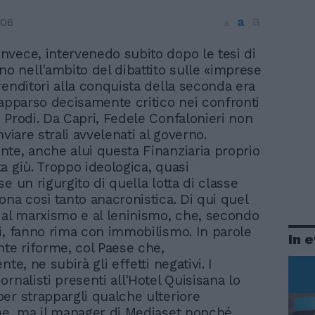
a
a
006
a
 invece, intervenedo subito dopo le tesi di
no nell'ambito del dibattito sulle «imprese
renditori alla conquista della seconda era
 apparso decisamente critico nei confronti
 Prodi. Da Capri, Fedele Confalonieri non
nviare strali avvelenati al governo.
te, anche alui questa Finanziaria proprio
a giù. Troppo ideologica, quasi
e un rigurgito di quella lotta di classe
ona così tanto anacronistica. Di qui quel
 al marxismo e al leninismo, che, secondo
i, fanno rima con immobilismo. In parole
In 
nte riforme, col Paese che,
nte, ne subirà gli effetti negativi. I
rnalisti presenti all'Hotel Quisisana lo
er strappargli qualche ulteriore
ne, ma il manager di Mediaset nonché