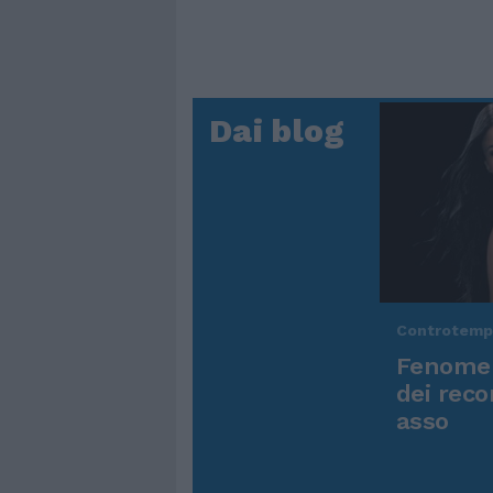
Dai blog
Controtem
Fenomen
dei reco
asso