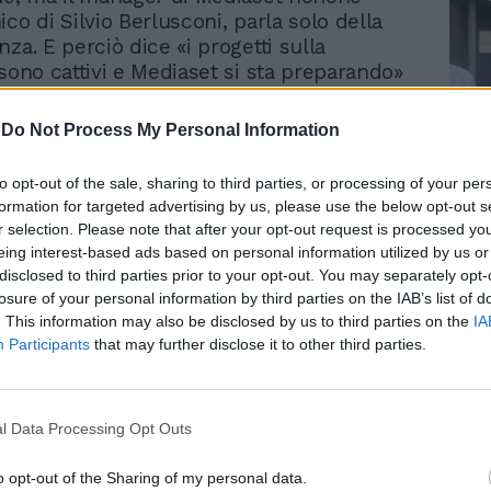
co di Silvio Berlusconi, parla solo della
za. E perciò dice «i progetti sulla
 sono cattivi e Mediaset si sta preparando»
ngere molto altro. Come a dire che l'aria
ira nei palazzi governativi romani non è
-
Do Not Process My Personal Information
ri e gli uffici della più importante rete
iana si prepara a difendersi. A cosa allude
Le
to opt-out of the sale, sharing to third parties, or processing of your per
ile intuirlo, visto che nel transatlantico
da
formation for targeted advertising by us, please use the below opt-out s
 d'altro che di riformare la legge Gasparri
Rudy Giuliani a Come States?
Le
r selection. Please note that after your opt-out request is processed y
Trump, Meloni e la strategia
urante il precedente governo Berlusconi.
eing interest-based ads based on personal information utilized by us or
americana
. Che il nuovo ministro delle
disclosed to third parties prior to your opt-out. You may separately opt-
ni, Paolo Gentiloni, voglia da tempo
losure of your personal information by third parties on the IAB’s list of
nsibili modifiche al testo varato dal suo
. This information may also be disclosed by us to third parties on the
IA
Participants
that may further disclose it to other third parties.
e di Alleanza Nazionale non è un mistero.
ettimane scorse, anche un altro tema è
 con una certa veemenza, amplificato
ione dei mass media: quello sul conflitto
l Data Processing Opt Outs
 Un vecchio pallino della sinistra, non solo
assimalista, che, strada facendo, si è
o opt-out of the Sharing of my personal data.