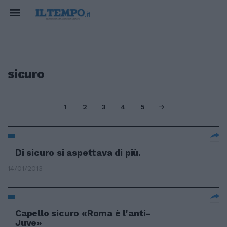
sicuro
1
2
3
4
5
Di sicuro si aspettava di più.
14/01/2013
Capello sicuro «Roma è l'anti-
Juve»