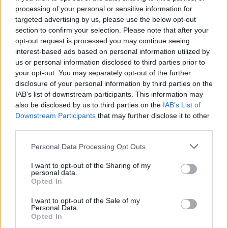
processing of your personal or sensitive information for
targeted advertising by us, please use the below opt-out
section to confirm your selection. Please note that after your
Agenti in borghese nei
opt-out request is processed you may continue seeing
supermercati Al via Natale
interest-based ads based on personal information utilized by
sicuro
us or personal information disclosed to third parties prior to
04/12/2011
your opt-out. You may separately opt-out of the further
disclosure of your personal information by third parties on the
IAB’s list of downstream participants. This information may
also be disclosed by us to third parties on the
IAB’s List of
Settantatre persone arrestate è
Downstream Participants
that may further disclose it to other
il primo bilancio dei carabinieri
third parties.
del Comando provinciale a soli
due giorni dall'attuazione del
Personal Data Processing Opt Outs
dispositivo «Natale Sicuro».
I want to opt-out of the Sharing of my
04/12/2011
personal data.
Opted In
I want to opt-out of the Sale of my
Personal Data.
Patto Regione-Viminale Il Lazio è
Opted In
più sicuro