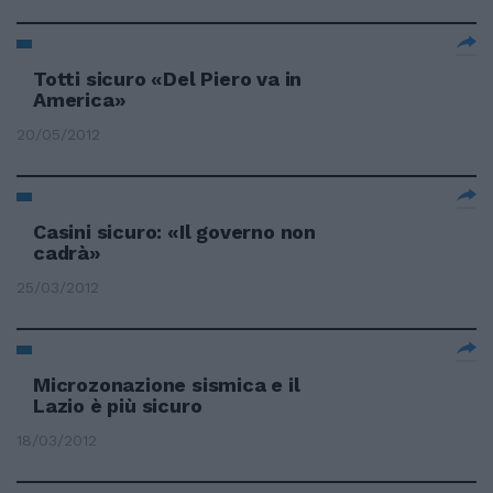
Totti sicuro «Del Piero va in
America»
20/05/2012
Casini sicuro: «Il governo non
cadrà»
25/03/2012
Microzonazione sismica e il
Lazio è più sicuro
18/03/2012