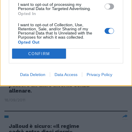
I want to opt-out of processing my
30/11/2011
Personal Data for Targeted Advertising.
Opted In
I want to opt-out of Collection, Use,
Retention, Sale, and/or Sharing of my
Giovedì il voto segreto
Personal Data that Is Unrelated with the
Purposes for which it was collected.
sull'arresto di Milanese
Opted Out
25/09/2011
CONFIRM
LIPPI «Non passo un altro
Data Deletion
Data Access
Privacy Policy
inverno a casa» «Di sicuro non
passerò un altro inverno senza
allenare.
18/09/2011
Jalloud è sicuro: «Il regime
cadrà entro dieci giorni»