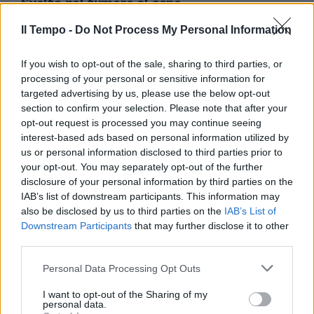
Svolta nel tumore al seno
Scoperte nuove terapie
Il Tempo -
Do Not Process My Personal Information
10/04/2011
If you wish to opt-out of the sale, sharing to third parties, or
processing of your personal or sensitive information for
targeted advertising by us, please use the below opt-out
Drammatico Gangor *** Nel
section to confirm your selection. Please note that after your
Bengala occidentale il
opt-out request is processed you may continue seeing
fotoreporter Upin rimane
interest-based ads based on personal information utilized by
incantato dalla bellezza di
Gangor mentre allatta il suo
us or personal information disclosed to third parties prior to
bimbo al seno e le scatta una
your opt-out. You may separately opt-out of the further
foto.
disclosure of your personal information by third parties on the
IAB’s list of downstream participants. This information may
13/03/2011
also be disclosed by us to third parties on the
IAB’s List of
Downstream Participants
that may further disclose it to other
third parties.
Giudicata da Variety la star dal
Personal Data Processing Opt Outs
seno cinematografico più bello
(non ritoccato), l'attrice premio
I want to opt-out of the Sharing of my
Oscar Susan Sarandon è
personal data.