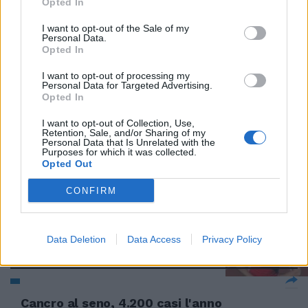
sbarcata ieri mattina
Opted In
all'aeroporto di Fiumicino da
New York.
I want to opt-out of the Sale of my
Personal Data.
Opted In
28/02/2010
I want to opt-out of processing my
Personal Data for Targeted Advertising.
Opted In
Jana Rawlinson per vincere via
seno rifatto
I want to opt-out of Collection, Use,
Retention, Sale, and/or Sharing of my
Personal Data that Is Unrelated with the
10/01/2010
Purposes for which it was collected.
Opted Out
CONFIRM
Via il seno rifatto per essere più
veloce
Data Deletion
Data Access
Privacy Policy
10/01/2010
Cancro al seno, 4.200 casi l'anno