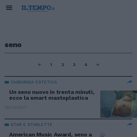
seno
1
2
3
4
CHIRURGIA ESTETICA
Un seno nuovo in trenta minuti,
ecco la smart mastoplastica
28/01/2017
STAR E STARLETTE
American Music Award, seno a