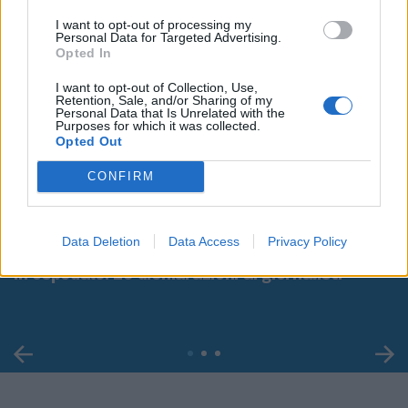
I want to opt-out of processing my
Personal Data for Targeted Advertising.
Opted In
I want to opt-out of Collection, Use,
Retention, Sale, and/or Sharing of my
Personal Data that Is Unrelated with the
Purposes for which it was collected.
Opted Out
CONFIRM
00:00
01:16
Data Deletion
Data Access
Privacy Policy
Leonardo Maria Del Vecchio dall'ex compagna
in ospedale. Le dichiarazioni ai giornalisti