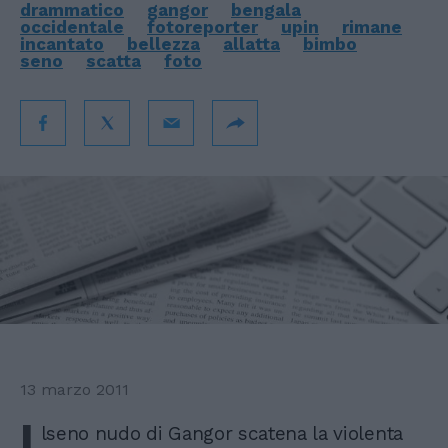
drammatico
gangor
bengala
occidentale
fotoreporter
upin
rimane
incantato
bellezza
allatta
bimbo
seno
scatta
foto
13 marzo 2011
I
lseno nudo di Gangor scatena la violenta