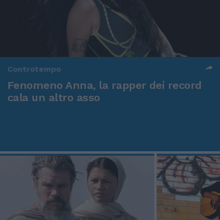
Controtempo
Fenomeno Anna, la rapper dei record
cala un altro asso